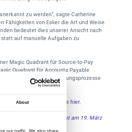
 anerkannt zu werden“, sagte Catherine
n Fähigkeiten von Esker die Art und Weise
unden bedeutet dies unserer Ansicht nach
n, statt auf manuelle Aufgaben zu
tner Magic Quadrant für Source-to-Pay
 Magic Quadrant für Accounts Payable
ie ihre Finanz- und Beschaffungsprozesse
 erhalten, klicken Sie bitte
hier
.
About
nd Nick Duffy, veröffentlicht am 19. März
se our traffic. We also share