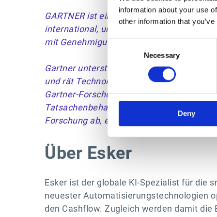
information about your use of
GARTNER ist eine eingetragene Marke und 
other information that you’ve
international, und MAGIC QUADRANT ist ei
mit Genehmigung verwendet. Alle Rechte 
Consent
Necessary
Selection
Gartner unterstützt keinen Anbieter, kein 
und rät Technologieanwendern nicht, nur
Gartner-Forschungspublikationen bestehen
Tatsachenbehauptungen ausgelegt werden. 
Deny
Forschung ab, einschließlich aller Garant
Über Esker
Esker ist der globale KI-Spezialist für di
neuester Automatisierungstechnologien op
den Cashflow. Zugleich werden damit die