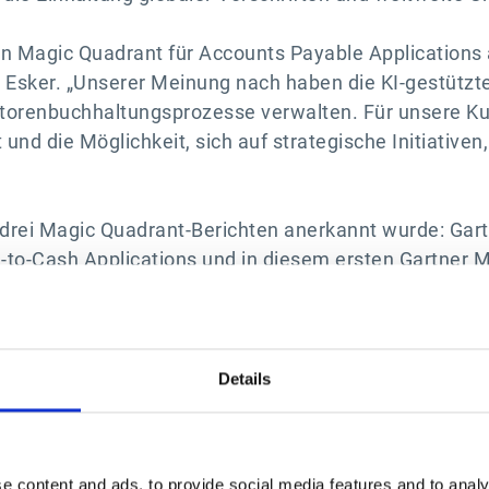
ten Magic Quadrant für Accounts Payable Applications
Esker. „Unserer Meinung nach haben die KI-gestützte
ditorenbuchhaltungsprozesse verwalten. Für unsere K
 und die Möglichkeit, sich auf strategische Initiative
n drei Magic Quadrant-Berichten anerkannt wurde: Gar
e-to-Cash Applications und in diesem ersten Gartner
 es ein vertrauenswürdiger Partner für Unternehmen, d
en möchten.
 Magic Quadrant für Accounts Payable Applications zu
Details
ble Applications, von Mike Helsel, Miles Onafowora u
e content and ads, to provide social media features and to analy