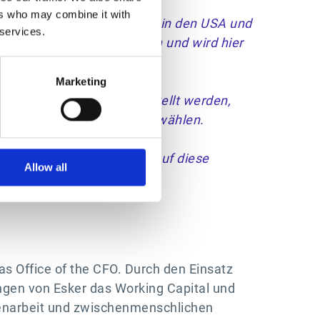
ers who may combine it with
nen Tochtergesellschaften in den USA und
 services.
nen Tochtergesellschaften und wird hier
Marketing
chungspublikationen dargestellt werden,
deren Bezeichnungen auszuwählen.
on und sollten nicht als
enden Garantien in Bezug auf diese
Allow all
mmten Zweck.
as Office of the CFO. Durch den Einsatz
ngen von Esker das Working Capital und
enarbeit und zwischenmenschlichen