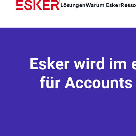
Skip
Main
Lösungen
Warum Esker
Resso
to
menu
main
de
content
Esker wird im
für Accounts