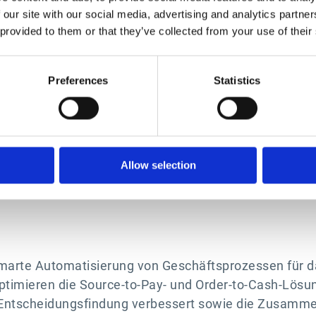
 our site with our social media, advertising and analytics partn
Dienstleistungsmarke von Gartner, Inc. und/oder sei
 provided to them or that they’ve collected from your use of their
ne eingetragene Marke von Gartner, Inc. und/oder sei
vorbehalten.
Preferences
Statistics
Produkt oder keine Dienstleistung, die in seinen Fors
 die Anbieter mit den höchsten Bewertungen oder an
 aus den Meinungen der Gartner-Forschungsorganisati
Gartner lehnt alle ausdrücklichen oder stillschweig
Allow selection
ien der Marktgängigkeit oder Eignung für einen besti
e smarte Automatisierung von Geschäftsprozessen für d
timieren die Source-to-Pay- und Order-to-Cash-Lösu
 Entscheidungsfindung verbessert sowie die Zusamm