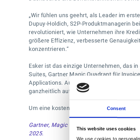
„Wir fühlen uns geehrt, als Leader im ers
Dupuy-Holdich, S2P-Produktmanagerin bei 
revolutioniert, wie Unternehmen ihre Kre
größere Effizienz, verbesserte Genauigkeit
konzentrieren.“
Esker ist das einzige Unternehmen, das i
Suites, Gartner Magic Quadrant für Invoic
Applications. Aus der Sicht von Esker ist
ganzheitlich automatisieren und optimier
Um eine kostenlose Kopie des 2025 Gartner
Consent
Gartner, Magic Quadrant für Accounts Paya
This website uses cookies
2025.
We use cookies to personalis