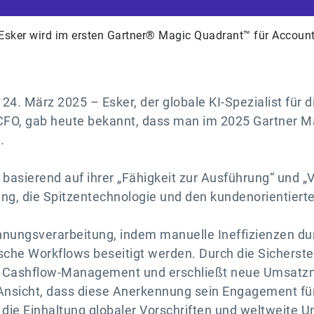
Esker wird im ersten Gartner® Magic Quadrant™ für Account
 24. März 2025 – Esker, der globale KI-Spezialist für
 CFO, gab heute bekannt, dass man im 2025 Gartner M
.
basierend auf ihrer „Fähigkeit zur Ausführung“ und „Vo
tung, die Spitzentechnologie und den kundenorientiert
hnungsverarbeitung, indem manuelle Ineffizienzen du
sche Workflows beseitigt werden. Durch die Sicherstel
s Cashflow-Management und erschließt neue Umsatzmög
r Ansicht, dass diese Anerkennung sein Engagement für 
ie Einhaltung globaler Vorschriften und weltweite U