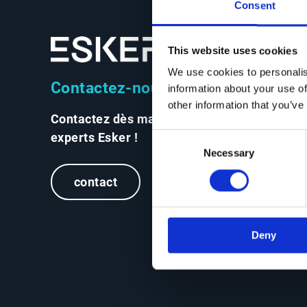
Consent
This website uses cookies
We use cookies to personalis
Contactez-nous
information about your use of
other information that you’ve
Contactez dès maintenant les
experts Esker !
Consent
Necessary
Selection
contact
Deny