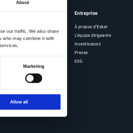
About
he
Analyses & Ressources
Entreprise
Ressources
À propos d’Esker
se our traffic. We also share
Blog
L'équipe dirigeante
ers who may combine it with
Témoignages clients
Investisseurs
 services.
Évènements
Presse
e &
Webinars en replay
ESG
Marketing
Allow all