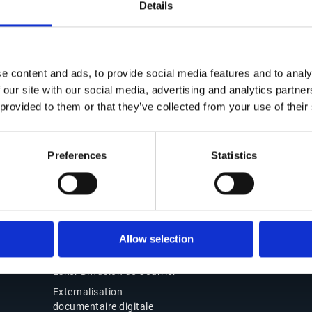
Details
Contact
Solutions Office of t
CFO
Nous contacter
e content and ads, to provide social media features and to analy
Suite Office of the CFO
Nos bureaux
 our site with our social media, advertising and analytics partn
Source-to-Pay (S2P)
Partenaires
 provided to them or that they’ve collected from your use of their
Order-to-Cash (O2C)
Support
Facturation électroniqu
Connexion Esker On
conformité
Preferences
Statistics
Demand
Pourquoi choisir Esker
Produits
Esker Product Host
Allow selection
Esker VSI Fax
Esker Diffusion de Courrier
Externalisation
documentaire digitale