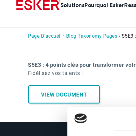
Skip
Main
Solutions
Pourquoi Esker
Res
to
Menu
main
-
content
fr
Page D'accueil
›
Blog Taxonomy Pages
› S5E3 :
S5E3 : 4 points clés pour transformer votr
Fidélisez vos talents !
VIEW DOCUMENT