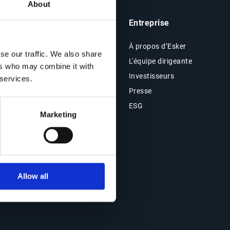
About
he
Analyses & Ressources
Entreprise
Ressources
À propos d’Esker
se our traffic. We also share
Blog
L'équipe dirigeante
ers who may combine it with
Témoignages clients
Investisseurs
 services.
Évènements
Presse
e &
Webinars en replay
ESG
Marketing
Allow all