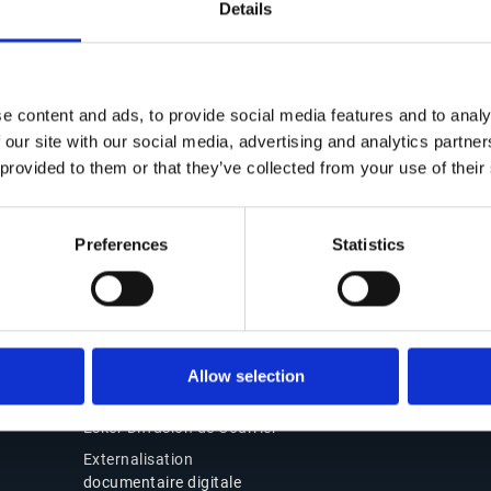
Details
Contact
Solutions Office of t
CFO
Nous contacter
e content and ads, to provide social media features and to analy
Suite Office of the CFO
Nos bureaux
 our site with our social media, advertising and analytics partn
Source-to-Pay (S2P)
Partenaires
 provided to them or that they’ve collected from your use of their
Order-to-Cash (O2C)
Support
Facturation électroniqu
Connexion Esker On
conformité
Preferences
Statistics
Demand
Pourquoi choisir Esker
Produits
Esker Product Host
Allow selection
Esker VSI Fax
Esker Diffusion de Courrier
Externalisation
documentaire digitale