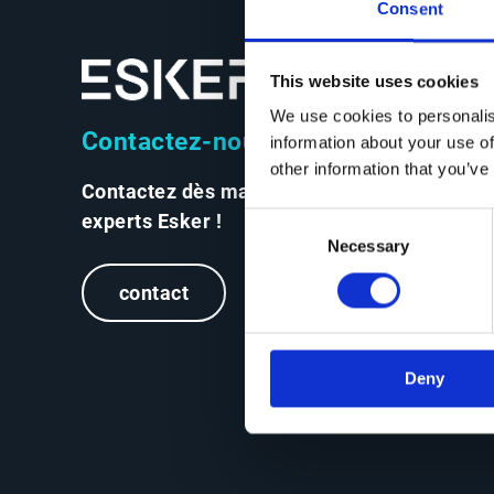
Consent
This website uses cookies
We use cookies to personalis
Contactez-nous
information about your use of
other information that you’ve
Contactez dès maintenant les
experts Esker !
Consent
Necessary
Selection
contact
Deny