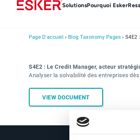
Skip
Main
Solutions
Pourquoi Esker
Res
to
Menu
main
-
content
fr
Page D'accueil
›
Blog Taxonomy Pages
› S4E2 :
S4E2 : Le Credit Manager, acteur stratégi
Analyser la solvabilité des entreprises dès
VIEW DOCUMENT