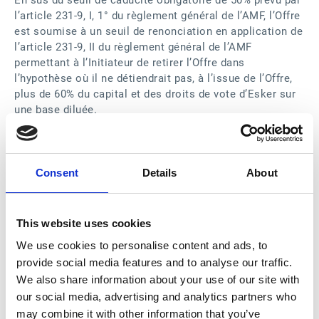
En sus du seuil de caducité obligatoire de 50% prévu par
l’article 231-9, I, 1° du règlement général de l’AMF, l’Offre
est soumise à un seuil de renonciation en application de
l’article 231-9, II du règlement général de l’AMF
permettant à l’Initiateur de retirer l’Offre dans
l’hypothèse où il ne détiendrait pas, à l’issue de l’Offre,
plus de 60% du capital et des droits de vote d’Esker sur
une base diluée.
Si les conditions légales sont remplies à l’issue de
l’Offre, l’Initiateur sollicitera la mise en œuvre d’une
procédure de retrait obligatoire.
Ordres d’apport à l’Offre
Consent
Details
About
Si vous êtes actionnaire au porteur ou au nominatif
administré, il convient de vous rapprocher de votre
intermédiaire financier (banque, courtier, assureur vie
This website uses cookies
etc.) pour obtenir un formulaire de réponse à l’Offre
We use cookies to personalise content and ads, to
(également envoyé par voie postale). Il est également
provide social media features and to analyse our traffic.
possible que votre intermédiaire financier accepte les
We also share information about your use of our site with
ordres d’apport à l’Offre par Internet ou par téléphone.
our social media, advertising and analytics partners who
Si vous êtes actionnaire au nominatif pur, vous devez
avoir reçu un formulaire de réponse à l’Offre de la part
may combine it with other information that you’ve