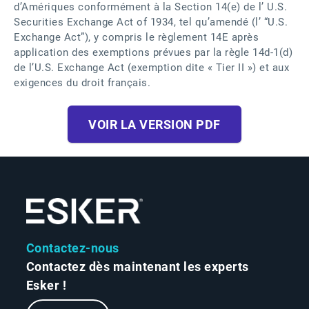
d’Amériques conformément à la Section 14(e) de l’ U.S.
Securities Exchange Act of 1934, tel qu’amendé (l’ “U.S.
Exchange Act”), y compris le règlement 14E après
application des exemptions prévues par la règle 14d-1(d)
de l’U.S. Exchange Act (exemption dite « Tier II ») et aux
exigences du droit français.
VOIR LA VERSION PDF
Contactez-nous
Contactez dès maintenant les experts
Esker !