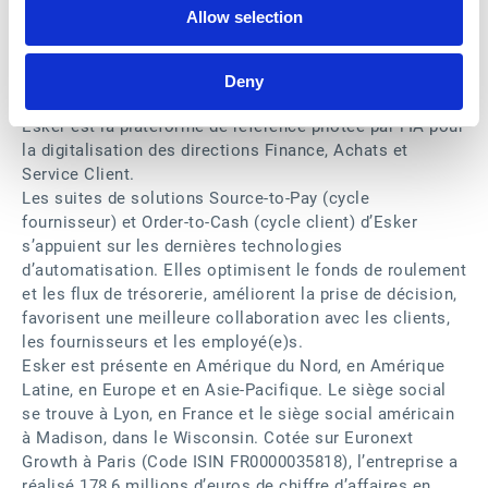
D.F. King Ltd agit en tant qu’agent d’information auprès
Allow selection
des actionnaires institutionnels d’Esker (contact : M.
David Chase Lopes, Managing Director, EMEA,
david.chaselopes@dfkingltd.co.uk
).
Deny
A PROPOS D’ESKER
Esker est la plateforme de référence pilotée par l’IA pour
la digitalisation des directions Finance, Achats et
Service Client.
Les suites de solutions Source-to-Pay (cycle
fournisseur) et Order-to-Cash (cycle client) d’Esker
s’appuient sur les dernières technologies
d’automatisation. Elles optimisent le fonds de roulement
et les flux de trésorerie, améliorent la prise de décision,
favorisent une meilleure collaboration avec les clients,
les fournisseurs et les employé(e)s.
Esker est présente en Amérique du Nord, en Amérique
Latine, en Europe et en Asie-Pacifique. Le siège social
se trouve à Lyon, en France et le siège social américain
à Madison, dans le Wisconsin. Cotée sur Euronext
Growth à Paris (Code ISIN FR0000035818), l’entreprise a
réalisé 178,6 millions d’euros de chiffre d’affaires en