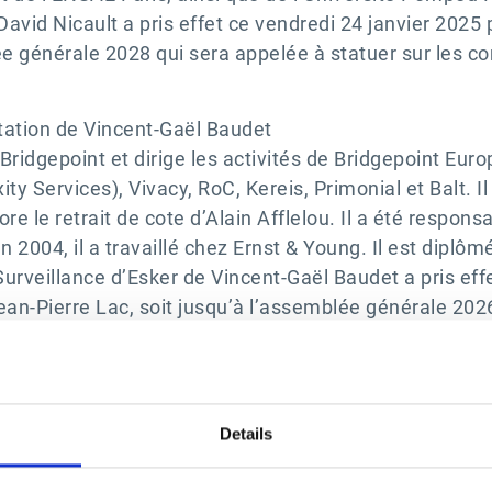
David Nicault a pris effet ce vendredi 24 janvier 2025
ée générale 2028 qui sera appelée à statuer sur les c
tation de Vincent-Gaël Baudet
ridgepoint et dirige les activités de Bridgepoint Euro
y Services), Vivacy, RoC, Kereis, Primonial et Balt. Il
 le retrait de cote d’Alain Afflelou. Il a été respon
 2004, il a travaillé chez Ernst & Young. Il est diplôm
veillance d’Esker de Vincent-Gaël Baudet a pris effe
an-Pierre Lac, soit jusqu’à l’assemblée générale 2026
optation de Maciej Chrystowski
Details
Bridgepoint et membre de l'équipe Technologie. Il sièg
ns de Kyriba, Infinigate, Vivacy, Pharmazell, Infront. A