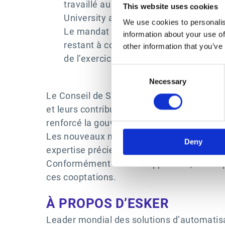
travaillé au sein de la banque d'inves
This website uses cookies
University ainsi que titulaire d'un Di
We use cookies to personalis
Le mandat de membre du Conseil de Sur
information about your use of
restant à courir du mandat de Steve V
other information that you’ve
de l’exercice 2027.
Consent
Necessary
Selection
Le Conseil de Surveillance tient à remer
et leurs contributions stratégiques au cou
renforcé la gouvernance.
Les nouveaux membres cooptés, Vincent-Ga
Deny
expertise précieuse qui contribueront à ac
Conformément au droit applicable, il sera 
ces cooptations.
À PROPOS D’ESKER
Leader mondial des solutions d’automatisa