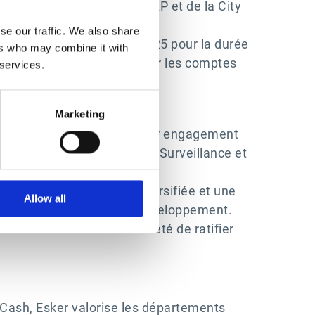
Il est diplômé de l'ESCP-EAP et de la City
se our traffic. We also share
 ce vendredi 24 janvier 2025 pour la durée
ers who may combine it with
i sera appelée à statuer sur les comptes
 services.
Marketing
erg et Ameeta Soni pour leur engagement
 les travaux du Conseil de Surveillance et
rtent une expérience diversifiée et une
Allow all
enforcer sa stratégie de développement.
s actionnaires de la Société de ratifier
-Cash, Esker valorise les départements