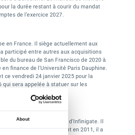
 pour la durée restant à courir du mandat
omptes de l’exercice 2027.
pe en France. Il siège actuellement aux
 a participé entre autres aux acquisitions
sable du bureau de San Francisco de 2020 à
é en finance de l'Université Paris Dauphine.
t ce vendredi 24 janvier 2025 pour la
 qui sera appelée à statuer sur les
About
e actuellement au conseil d'Infinigate. Il
vant de rejoindre Bridgepoint en 2011, il a