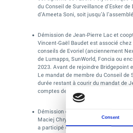
du Conseil de Surveillance d’Esker de 
d’Ameeta Soni, soit jusqu’à l’assembl
Démission de Jean-Pierre Lac et coop
Vincent-Gaël Baudet est associé chez B
conseils de Evoriel (anciennement Nexit
de Lumapps, SunWorld, Foncia ou encore
2023. Avant de rejoindre Bridgepoint en
Le mandat de membre du Conseil de Sur
durée restant à courir du mandat de Je
comptes de l’exercice 2025.
Démission de Steve Vandenberg et co
Consent
Maciej Chrystowski est directeur chez 
a participé entre autres aux acquisitio