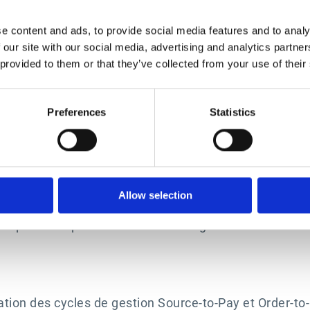
tissement de Bank of America Merrill Lynch à Londres. 
plom-Kaufmann.
e content and ads, to provide social media features and to analy
veillance d’Esker de Maciej Chrystowski a pris effet
 our site with our social media, advertising and analytics partn
andenberg, soit jusqu’à l’assemblée générale 2028 qu
 provided to them or that they’ve collected from your use of their
Preferences
Statistics
cier chaleureusement Jean-Pierre Lac, Steve Vandenb
rs de leur mandat. Leur expertise a grandement enrichi
ël Baudet, Maciej Chrystowski et David Nicault, appo
Allow selection
compagner l’entreprise dans ses projets futurs et à r
proposé à la prochaine assemblée générale annuelle de
tion des cycles de gestion Source-to-Pay et Order-to