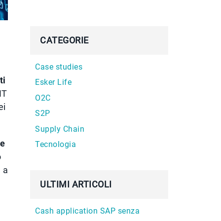
CATEGORIE
Case studies
ti
Esker Life
IT
O2C
ei
S2P
Supply Chain
ce
Tecnologia
o
 a
ULTIMI ARTICOLI
Cash application SAP senza