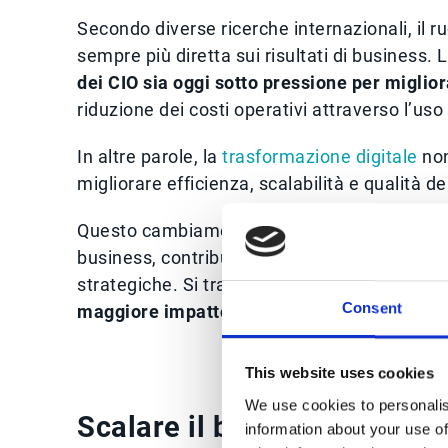
Secondo diverse ricerche internazionali, il 
sempre più diretta sui risultati di business. 
dei CIO sia oggi sotto pressione per miglior
riduzione dei costi operativi attraverso l’uso 
In altre parole, la
trasformazione digitale
non
migliorare efficienza, scalabilità e qualità d
Questo cambiamento spinge l’IT a lavorare se
business, contribuendo alla digitalizzazione d
strategiche. Si tratta quindi di
capire dove e
Consent
maggiore impatto operativo ed economico.
This website uses cookies
We use cookies to personalis
Scalare il business senza s
information about your use of