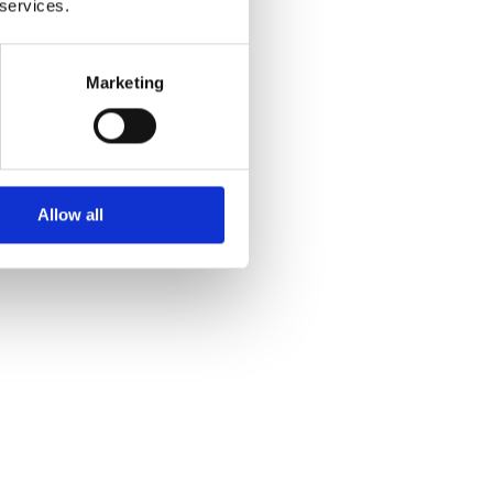
 services.
i
e
Marketing
Allow all
a