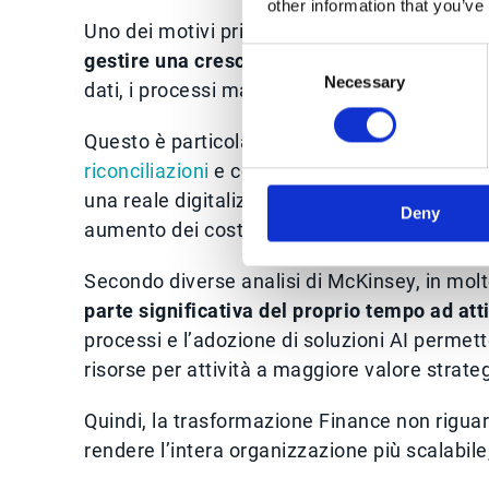
other information that you’ve
Uno dei motivi principali per cui le aziende 
Consent
gestire una crescita sempre più complessa
Necessary
Selection
dati, i processi manuali rischiano infatti di 
Questo è particolarmente evidente nei repar
riconciliazioni
e controlli amministrativi può 
una reale digitalizzazione dei processi, la c
Deny
aumento dei costi operativi.
Secondo diverse analisi di McKinsey, in mol
parte significativa del proprio tempo ad atti
processi e l’adozione di soluzioni AI permett
risorse per attività a maggiore valore strate
Quindi, la trasformazione Finance non riguar
rendere l’intera organizzazione più scalabile,