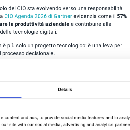
ruolo del CIO sta evolvendo verso una responsabilità
La
CIO Agenda 2026 di Gartner
evidenzia come il
57%
are la produttività aziendale
e contribuire alla
delle tecnologie digitali.
 è più solo un progetto tecnologico: è una leva per
el processo decisionale.
mpre più a stretto contatto con le funzioni di
ei processi e alla definizione di nuove iniziative
 come l’automazione dei processi può generare il
Details
e content and ads, to provide social media features and to analy
calare la complessità operativa
 our site with our social media, advertising and analytics partn