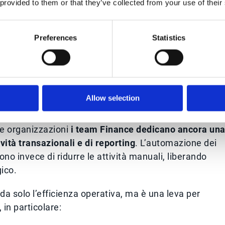
 provided to them or that they’ve collected from your use of their
investono nella trasformazione digitale è la
necessità d
. Con l’aumento dei volumi di transazioni, documenti 
Preferences
Statistics
diventare rapidamente un collo di bottiglia operativo.
ti Finance, dove la
gestione di fatture
, pagamenti,
generare un elevato carico di attività ripetitive. Senza
rescita del business tende quindi a tradursi anche in un
Allow selection
te organizzazioni
i team Finance dedicano ancora un
vità transazionali e di reporting
. L’automazione dei
ono invece di ridurre le attività manuali, liberando
gico.
da solo l’efficienza operativa, ma è una leva per
 in particolare: