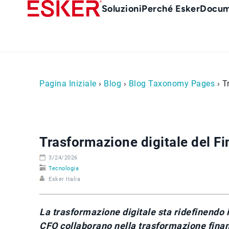
Skip
Main
Soluzioni
Perché Esker
Docum
to
Menu
main
it
content
Pagina Iniziale
›
Blog
›
Blog Taxonomy Pages
› T
Trasformazione digitale del Fin
3/24/2026
Tecnologia
Esker Italia
La trasformazione digitale sta ridefinendo i
CFO collaborano nella trasformazione finance