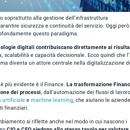
to soprattutto alla gestione dell’infrastruttura
arantire sicurezza e continuità del servizio. Oggi però
profondamente questo paradigma.
nologie digitali contribuiscano direttamente ai risulta
, scalabilità e capacità decisionale. Ecco quindi che l’
ma diventa un attore centrale nella digitalizzazione d
è più evidente è il Finance.
La trasformazione Finan
ione dei processi
, dall’automazione dei flussi di lavor
 artificiale
e
machine learning
, che aiutano le aziende
i finanziari.
biamento si riflette anche nel modo in cui nascono i
sso
CIO e CFO siedono allo stesso tavolo per valutare