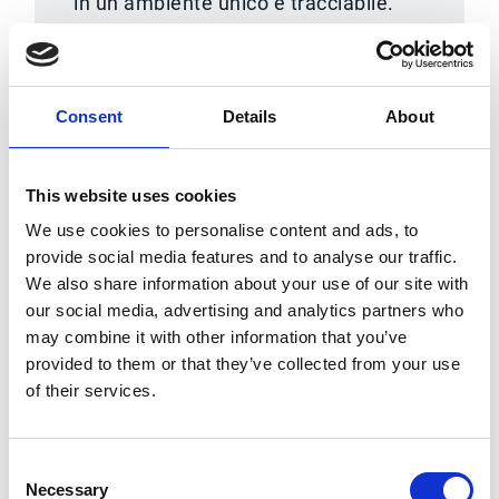
in un ambiente unico e tracciabile.
Consent
Details
About
This website uses cookies
We use cookies to personalise content and ads, to
provide social media features and to analyse our traffic.
We also share information about your use of our site with
our social media, advertising and analytics partners who
may combine it with other information that you’ve
Analytics avanzate e
provided to them or that they’ve collected from your use
integrazione completa
of their services.
Source-to-Pay
Trasforma i dati di sourcing in insight
Consent
Necessary
concreti grazie a dashboard e report
Selection