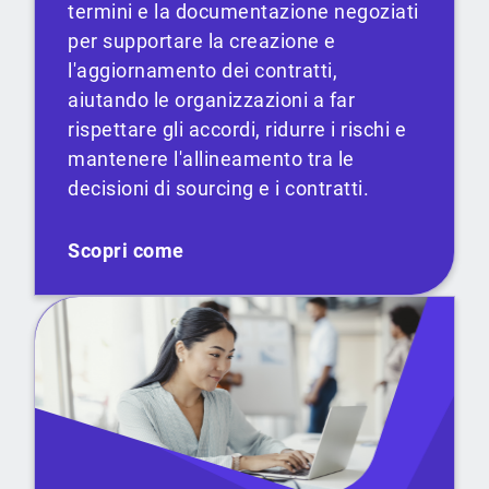
termini e la documentazione negoziati
per supportare la creazione e
l'aggiornamento dei contratti,
aiutando le organizzazioni a far
rispettare gli accordi, ridurre i rischi e
mantenere l'allineamento tra le
decisioni di sourcing e i contratti.
Scopri come