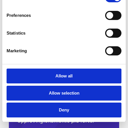
integrati. Integrato nella Esker
Source-to-Pay suite, il nostro global
Preferences
sourcing software garantisce
continuità dal sourcing alla
Statistics
procurement.
Marketing
Allow all
Un eSourcing con funzionalità AI è
Allow selection
sinonimo di risparmi significativi,
fornitori più soddisfatti, conformità
Deny
più facile e un team di
approvvigionamento più forte.