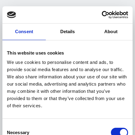
Abbinamento autonomo dei pagamenti
Allocazione automatizzata e più
accurata, alimentata da un’AI
Consent
Details
About
verificabile in qualsiasi momento.
Suggerimenti di abbinamento
spiegabili
This website uses cookies
Gli abbinamenti suggeriti includono un
We use cookies to personalise content and ads, to
contesto chiaro che aiuta gli utenti a
provide social media features and to analyse our traffic.
comprendere e fidarsi del risultato.
We also share information about your use of our site with
Validazione human-in-the-loop
our social media, advertising and analytics partners who
Gli utenti mantengono il controllo su
may combine it with other information that you’ve
validazione ed eccezioni ogni volta che
provided to them or that they’ve collected from your use
è necessaria una revisione.
of their services.
Consent
Necessary
Selection