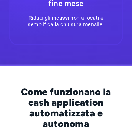
fine mese
Riduci gli incassi non allocati e
semplifica la chiusura mensile.
Come funzionano la
cash application
automatizzata e
autonoma