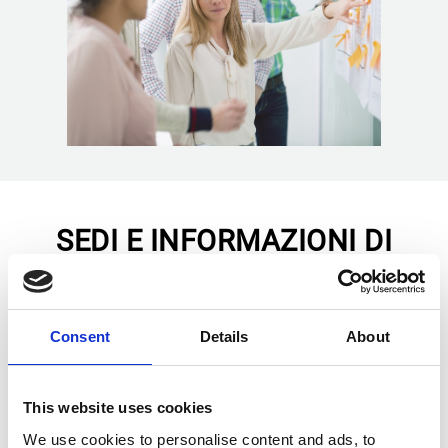
SEDI E INFORMAZIONI DI
CONTATTO
Per le soluzioni di supporto di Esker contatta la tua
Consent
Details
About
filiale di riferimento :
This website uses cookies
We use cookies to personalise content and ads, to