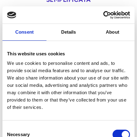
Affronta con sicurezza
gli obblighi di
Consent
Details
About
fatturazione elettronica
in tutto il mondo
This website uses cookies
We use cookies to personalise content and ads, to
I governi di tutto il mondo stanno
provide social media features and to analyse our traffic.
introducendo requisiti obbligatori di
We also share information about your use of our site with
fatturazione elettronica per migliorare la
our social media, advertising and analytics partners who
conformità fiscale e ridurre le frodi. L’America
may combine it with other information that you’ve
Latina ha aperto la strada, mentre Europa e
provided to them or that they’ve collected from your use
Asia-Pacifico continuano ad ampliare i propri
of their services.
quadri normativi.
Consent
Necessary
Selection