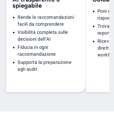
spiegabile
Poni do
Rende le raccomandazioni
rispost
facili da comprendere
Trova r
Visibilità completa sulle
report o
decisioni dell’AI
Ricevi i
Fiducia in ogni
diretta
raccomandazione
workfl
Supporta la preparazione
agli audit