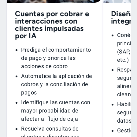
Cuentas por cobrar e
Diseña
interacciones con
integra
clientes impulsadas
por IA
Conécte
princip
Prediga el comportamiento
(SAP, O
de pago y priorice las
etc.)
acciones de cobro
Respald
Automatice la aplicación de
segura 
cobros y la conciliación de
alinead
pagos
clean-c
Identifique las cuentas con
Habilit
mayor probabilidad de
seguras
afectar al flujo de caja
datos
Resuelva consultas de
Gestion
clientes y disputas con