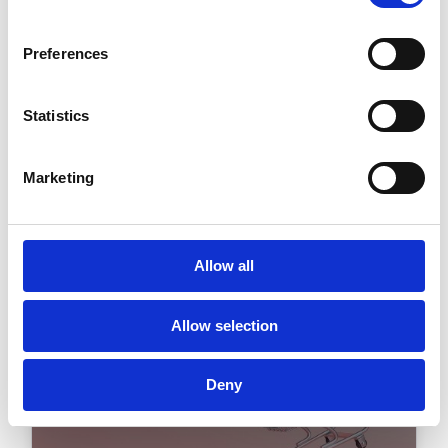
momento de elevar el nivel de sus
objetivos de crecimiento y
Preferences
rendimiento, Palmer Holland
automatizó múltiples procesos
Statistics
order-to-cash con Esker.”
Leer la historia completa de
Marketing
Palmer Holland
Allow all
Allow selection
Deny