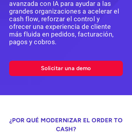
avanzada con IA para ayudar a las
grandes organizaciones a acelerar el
cash flow, reforzar el control y
ofrecer una experiencia de cliente
más fluida en pedidos, facturación,
pagos y cobros.
Solicitar una demo
¿POR QUÉ MODERNIZAR EL ORDER TO
CASH?