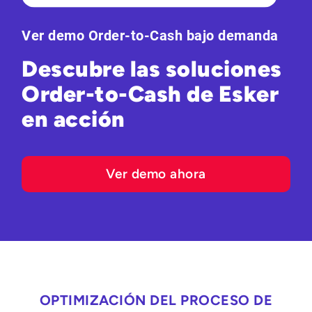
Ver demo Order-to-Cash bajo demanda
Descubre las soluciones
Order-to-Cash de Esker
en acción
Ver demo ahora
OPTIMIZACIÓN DEL PROCESO DE