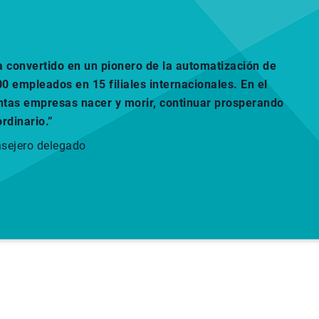
a convertido en un pionero de la automatización de
 empleados en 15 filiales internacionales. En el
antas empresas nacer y morir, continuar prosperando
rdinario.”
nsejero delegado