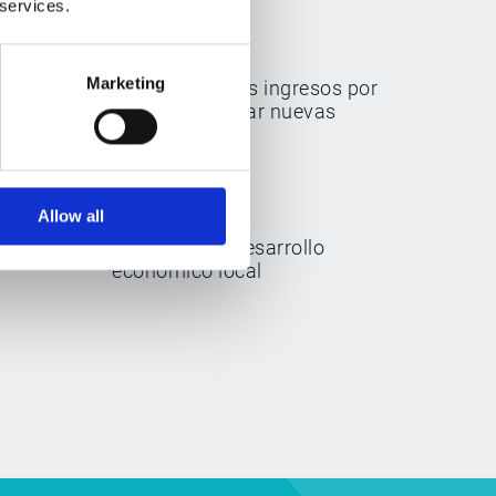
 services.
Marketing
Incrementar los ingresos por
ventas y generar nuevas
jor
oportunidades
Allow all
Contribuir al desarrollo
ión
económico local