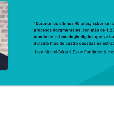
“Durante los últimos 40 años, Esker se h
procesos documentales, con más de 1.200
mundo de la tecnología digital, que ve t
durante más de cuatro décadas es extrao
Jean-Michel Bérard, Esker Fundador & co