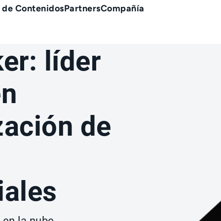
 de Contenidos
Partners
Compañía
er: líder
en
zación de
iales
 en la nube