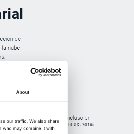
rial
ucción de
n la nube
os.
About
Generar valor incluso en
se our traffic. We also share
tiempos de crisis extrema
las
ers who may combine it with