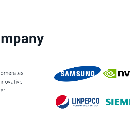
company
glomerates
innovative
er.