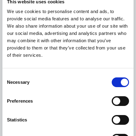
This website uses cookies
We use cookies to personalise content and ads, to
provide social media features and to analyse our traffic.
¿Estás cansado de los cuellos de botella
We also share information about your use of our site with
manuales que hacen que la gestión de los
our social media, advertising and analytics partners who
informes de gastos sea más difícil de lo que
may combine it with other information that you’ve
debería ser? Esker Anywhere™ simplifica tus
provided to them or that they’ve collected from your use
of their services.
procesos. Los usuarios simplemente suben una
foto de un informe de gastos o reenvían el
correo electrónico del recibo a la aplicación
Consent
Necessary
móvil, y los gerentes reciben inmediatamente
Selection
una notificación de un informe de gastos para
Preferences
su aprobación.
Los empleados pueden:
Statistics
Crear y enviar informes de gastos estén