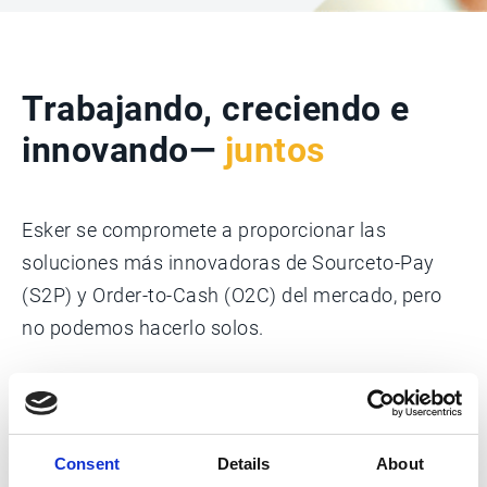
Trabajando, creciendo e
innovando—
juntos
Esker se compromete a proporcionar las
soluciones más innovadoras de Sourceto-Pay
(S2P) y Order-to-Cash (O2C) del mercado, pero
no podemos hacerlo solos.
Por eso, hemos construido una red mundial de
Consent
Details
About
socios de confianza que ofrecen su experiencia