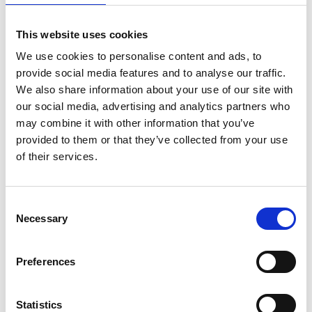
técnica, su presencia geográfica y una amplia
gama de servicios compatibles para
This website uses cookies
proporcionar un valor añadido real a los clientes.
We use cookies to personalise content and ads, to
provide social media features and to analyse our traffic.
We also share information about your use of our site with
our social media, advertising and analytics partners who
may combine it with other information that you’ve
provided to them or that they’ve collected from your use
of their services.
Consent
Necessary
Selection
Preferences
Statistics