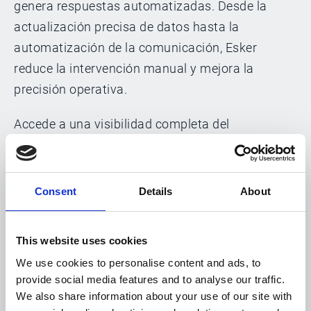
genera respuestas automatizadas. Desde la
actualización precisa de datos hasta la
automatización de la comunicación, Esker
reduce la intervención manual y mejora la
precisión operativa.
Accede a una visibilidad completa del
rendimiento de los proveedores con un espacio
de trabajo dedicado y un panel de control
centralizado. Supervisa las consultas, evalúa los
Consent
Details
About
tiempos de respuesta y obtén información
valiosa para impulsar la mejora continua y
This website uses cookies
optimizar el desempeño de tu equipo.
We use cookies to personalise content and ads, to
provide social media features and to analyse our traffic.
We also share information about your use of our site with