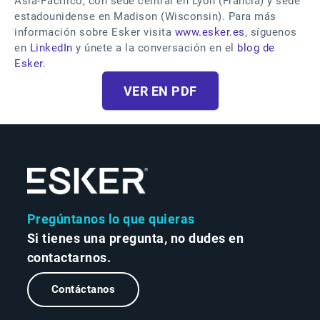
Asia-Pacífico, con sede central en Lyon (Francia) y sede
estadounidense en Madison (Wisconsin). Para más
información sobre Esker visita
www.esker.es
, síguenos
en
LinkedIn
y únete a la conversación en el
blog de
Esker
.
VER EN PDF
Pregúntanos lo que quieras
Si tienes una pregunta, no dudes en
contactarnos.
Contáctanos