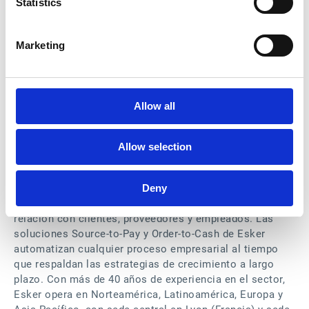
Statistics
Desde Esker celebran el nombramiento de Silvia:
“
Confiamos plenamente en Silvia para guiar al equipo en
Marketing
esta nueva fase, fortaleciendo nuestras relaciones
internas y externas y consolidando el papel estratégico
del Marketing en Esker
”, afirma
David Andrés, director
general de Esker Ibérica
.
Allow all
Sobre Esker
La suite de automatización con IA de Esker para la
Allow selection
oficina del CFO aprovecha lo último en agentes de IA
(Agentic AI) y tecnologías de automatización para
Deny
optimizar el fondo de maniobra y el flujo de caja,
facilitar la toma de decisiones estratégicas y mejorar la
relación con clientes, proveedores y empleados. Las
soluciones Source-to-Pay y Order-to-Cash de Esker
automatizan cualquier proceso empresarial al tiempo
que respaldan las estrategias de crecimiento a largo
plazo. Con más de 40 años de experiencia en el sector,
Esker opera en Norteamérica, Latinoamérica, Europa y