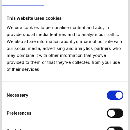
la organización
. Para ello, cuenta con una sólida
experiencia en marketing analítico y estratégico que,
junto con su capacidad para liderar equipos
This website uses cookies
multidisciplinares y su trayectoria internacional, será
We use cookies to personalise content and ads, to
clave para marcar el camino hacia los nuevos retos que
provide social media features and to analyse our traffic.
enfrenta la compañía.
We also share information about your use of our site with
“
En Esker contamos con una amplia experiencia y
our social media, advertising and analytics partners who
numerosos casos de aplicación de IA. Nuestro gran reto
may combine it with other information that you’ve
ahora es mostrar a nuestros potenciales clientes cómo
provided to them or that they’ve collected from your use
esta tecnología, integrada en nuestra suite para la
of their services.
Oficina del CFO, aporta predicción, anticipación y
visibilidad en tiempo real, garantizando además el
cumplimiento normativo
”, reflexiona la directiva.
Consent
“
Queremos que las empresas comprendan que la
Necessary
Selection
transformación financiera ya no es una opción, sino una
necesidad. Nuestro compromiso es acompañarlas como
socio estratégico en ese proceso, poniendo a su alcance
Preferences
la innovación y el conocimiento necesarios para afrontar
el desafío con éxito
”, añade.