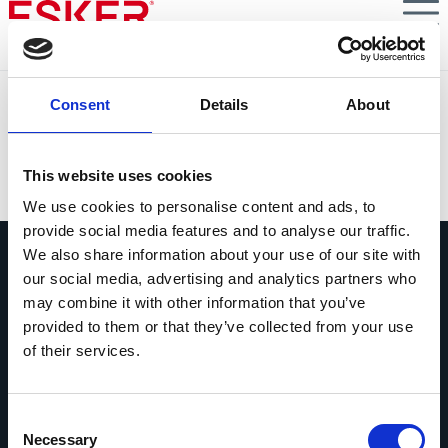
Skip
to
main
content
Marlink: Mit KI-gestützter Automatisierung durch die
Consent
Details
About
Welt der Debitorenbuchhaltung
VIEW DOCUMENT
This website uses cookies
We use cookies to personalise content and ads, to
provide social media features and to analyse our traffic.
We also share information about your use of our site with
our social media, advertising and analytics partners who
may combine it with other information that you’ve
provided to them or that they’ve collected from your use
of their services.
Fragen Sie uns alles
Wenn Sie eine Frage haben, zögern Sie
bitte nicht, uns zu kontaktieren.
Consent
Necessary
Selection