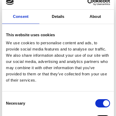
necesidades de los clientes y ofrecer soluciones
sobresalientes.
“
Recibir todos estos reconocimientos de las principales
Consent
Details
About
firmas analistas es impresionante
”, declara Catherine
Dupuy-Holdich, directora de Producto Source-to-Pay de
Esker. “Es un testimonio del excepcional valor que
proporciona nuestra solución al departamento de
This website uses cookies
Finanzas y al CFO, ayudando a lograr una mayor
We use cookies to personalise content and ads, to
precisión, gestionar eficientemente el flujo de caja y
provide social media features and to analyse our traffic.
generar nuevos ingresos”.
We also share information about your use of our site with
Sin embargo, no son sólo los analistas los que perciben
our social media, advertising and analytics partners who
la solución de Esker como un medio eficiente y
may combine it with other information that you’ve
moderno para lograr una visibilidad completa de las
provided to them or that they’ve collected from your use
cuentas por pagar y un procesamiento de facturas sin
fisuras. Su cliente Hall's Culligan Water, con una tasa de
of their services.
automatización del 93%, flujos de trabajo de AP
simplificados y racionalizados y visibilidad de los
procesos, registró mejoras impresionantes en su
Consent
procesamiento de facturas.
Necessary
Selection
“Obtener visibilidad de todo el proceso de AP era uno de
los principales objetivos de nuestro equipo cuando