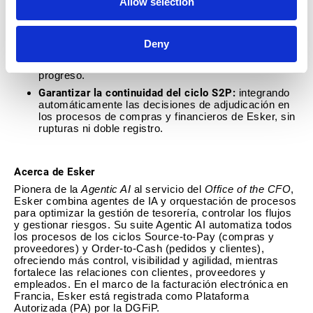
Allow selection
asegurando visibilidad total y una auditoría más
sencilla.
Favorecer la colaboración con proveedores:
Deny
mediante un portal dedicado donde pueden consultar
solicitudes, enviar presupuestos y seguir su
progreso.
Garantizar la continuidad del ciclo S2P:
integrando
automáticamente las decisiones de adjudicación en
los procesos de compras y financieros de Esker, sin
rupturas ni doble registro.
Acerca de Esker
Pionera de la
Agentic AI
al servicio del
Office of the CFO
,
Esker combina agentes de IA y orquestación de procesos
para optimizar la gestión de tesorería, controlar los flujos
y gestionar riesgos. Su suite Agentic AI automatiza todos
los procesos de los ciclos Source-to-Pay (compras y
proveedores) y Order-to-Cash (pedidos y clientes),
ofreciendo más control, visibilidad y agilidad, mientras
fortalece las relaciones con clientes, proveedores y
empleados. En el marco de la facturación electrónica en
Francia, Esker está registrada como Plataforma
Autorizada (PA) por la DGFiP.