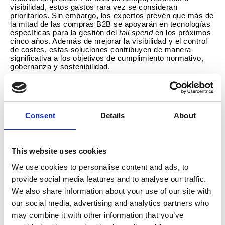
visibilidad, estos gastos rara vez se consideran
prioritarios. Sin embargo, los expertos prevén que más de
la mitad de las compras B2B se apoyarán en tecnologías
específicas para la gestión del
tail spend
en los próximos
cinco años. Además de mejorar la visibilidad y el control
de costes, estas soluciones contribuyen de manera
significativa a los objetivos de cumplimiento normativo,
gobernanza y sostenibilidad.
Source-to-Pay (S2P)
Totalmente integrada en la suite
de
Esker y complementaria a su solución de
Sourcing
Esker Quote Request
estratégico,
automatiza el proceso
de solicitud de presupuestos para compras no
estratégicas y
tail spend
. Desde una única interfaz, los
Consent
Details
About
usuarios pueden iniciar solicitudes de presupuesto,
contactar proveedores, recibir y comparar ofertas, y
adjudicar las compras —sin la complejidad inherente a los
enfoques de
sourcing
estratégico. ¿El resultado?
This website uses cookies
Decisiones de compra más ágiles, menos tareas
manuales y un mayor nivel de cumplimiento en toda la
We use cookies to personalise content and ads, to
organización.
provide social media features and to analyse our traffic.
“Los departamentos de Compras y Finanzas se enfrentan
We also share information about your use of our site with
a una presión creciente para controlar mejor el gasto
our social media, advertising and analytics partners who
mientras ganan en eficiencia y transparencia. Cuando se
gestionan adecuadamente, los tail spend convierten un
may combine it with other information that you’ve
punto ciego en una palanca de rendimiento. Esker Quote