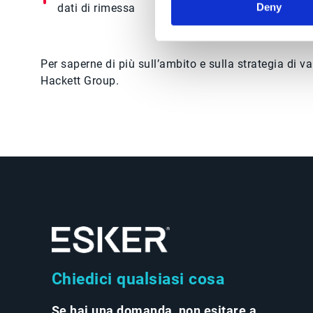
Deny
dati di rimessa
Per saperne di più sull’ambito e sulla strategia di v
Hackett Group.
Chiedici qualsiasi cosa
Se hai una domanda, non esitare a