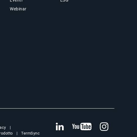
Webinar
vacy
prodotto
TermSync