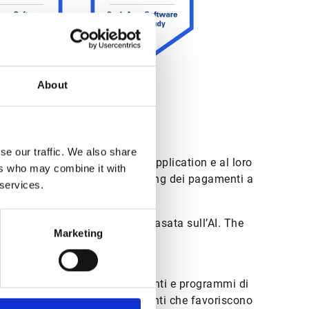
About
se our traffic. We also share
oluzioni software per la cash application e al loro
ers who may combine it with
la relazione critica tra il matching dei pagamenti a
 services.
del flusso di cassa.
azione della cash application basata sull’AI. The
Marketing
Solida community di utenti e programmi di
collaborazione con i clienti che favoriscono