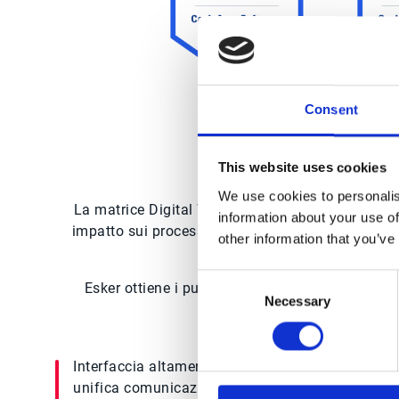
Consent
This website uses cookies
We use cookies to personalis
La matrice Digital World Class® per i software di 
information about your use of
impatto sui processi customer-to-cash delle aziende
other information that you’ve
livello di fattura,
Consent
Esker ottiene i punteggi più alti in 10 criteri 
Necessary
Selection
Interfaccia altamente configurabile che
unifica comunicazioni con i clienti, fatture e