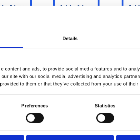
Details
Cosa contiene il report?
e content and ads, to provide social media features and to analy
cash application offre una guida ai principali fornitori di s
 our site with our social media, advertising and analytics partn
. Il report illustra le funzionalità dei fornitori e analizza 
 provided to them or that they’ve collected from your use of their
 senza intervento manuale e basato sull’AI, e il miglioramento 
di performance, confermando la propria leadership nell’autom
Preferences
Statistics
Hackett Group® evidenzia punti di forza chiave, tra cui:
Funzionalità avanzate basate sull’AI e
interfacce collaborative