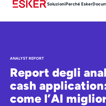
Skip
Main
Soluzioni
Perché Esker
Docum
to
Menu
main
it
content
ANALYST REPORT
Report degli anal
cash application
come l’AI miglio