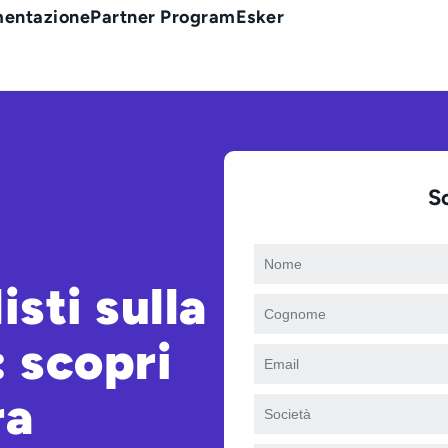
entazione
Partner Program
Esker
S
isti sulla
: scopri
ra