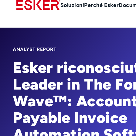
Skip
Main
Soluzioni
Perché Esker
Docum
to
Menu
main
it
content
ANALYST REPORT
Esker riconosci
Leader in The Fo
Wave™: Accoun
Payable Invoice
Automation Soft