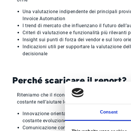
Una valutazione indipendente dei principali prov
Invoice Automation
I trend di mercato che influenzano il futuro dell
Criteri di valutazione e funzionalità più rilevanti 
Insight sui punti di forza dei vendor e sul loro o
Indicazioni utili per supportare la valutazione del
decisionale
Perché scaricare il report?
Riteniamo che il riconoscimento di Esker come Leade
costante nell’aiutare le organizzazioni a trasformare
Consent
Innovazione orientata al cliente, alimentata da f
costante evoluzione del prodotto
Comunicazione con i fornitori basata sull’AI, per 