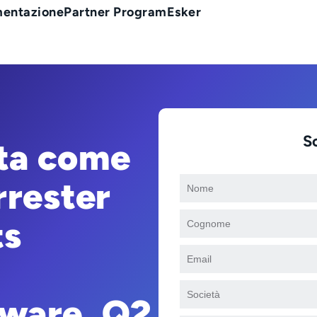
entazione
Partner Program
Esker
S
uta come
rrester
ts
ware, Q2