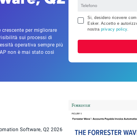
Si, desidero ricevere comu
Esker. Accetto e autorizzo
nostra
privacy policy
.
 crescente per migliorare
isibilità sui processi di
essità operativa sempre più
 AP non è mai stato così
tomation Software, Q2 2026