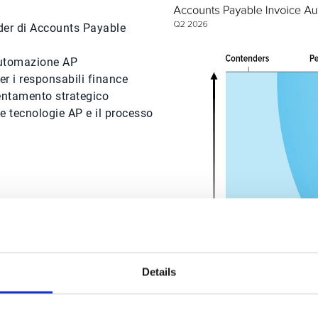
ider di Accounts Payable
’automazione AP
per i responsabili finance
rientamento strategico
le tecnologie AP e il processo
r rifletta il nostro impegno
 i processi AP attraverso:
Details
eedback continui e da una
migliorare collaborazione e