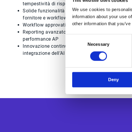
This website uses cookies
tempestività di risposta
We use cookies to personalis
Solide funzionalità di gestione delle controversie, 
information about your use of
fornitore e workflow automatizzati di risoluzione
other information that you’ve
Workflow approvativi flessibili, incluse approvaz
Reporting avanzato, monitoraggio dei processi, d
Consent
performance AP
Necessary
Selection
Innovazione continua, incluse funzionalità AI di
integrazione dell’AI agent per AP con Microsoft 
Deny