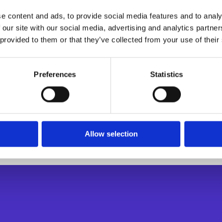
e content and ads, to provide social media features and to analy
inclusa la visibilità lato
 our site with our social media, advertising and analytics partn
 provided to them or that they’ve collected from your use of their
ioni massive e da mobile
ashboard e insight sulle
Preferences
Statistics
 nuova generazione e
Teams
Allow selection