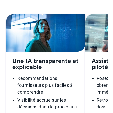
Une IA transparente et
Assista
explicable
pilotée 
Recommandations
Posez v
fournisseurs plus faciles à
obtenez
comprendre
immédi
Visibilité accrue sur les
Retrouv
décisions dans le processus
dossier