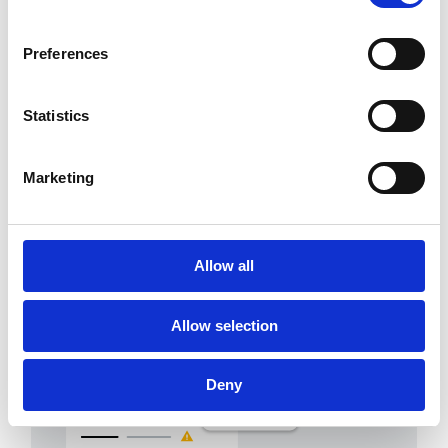
Questionnaires &
assistance dopés à l'IA
Preferences
Esker Synergy AI génère des
questionnaires d'onboarding, guide
Statistics
les utilisateurs dans le processus de
gestion et remonte plus vite les
Marketing
bonnes réponses.
Allow all
Allow selection
Deny