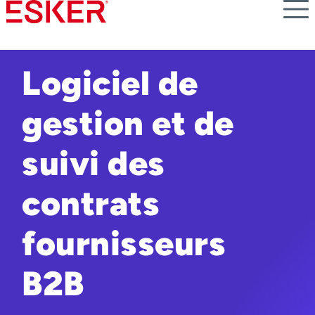
Skip
to
main
content
Logiciel de
gestion et de
suivi des
contrats
fournisseurs
B2B