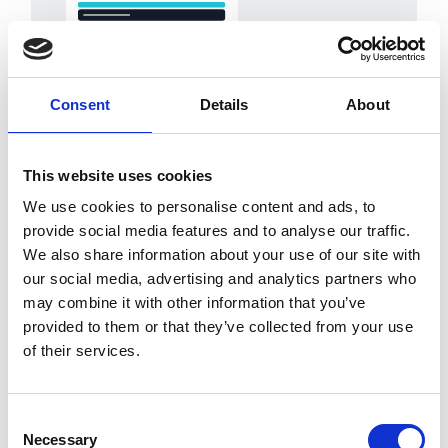
Consent
Details
About
This website uses cookies
Suivi des renouvellements
We use cookies to personalise content and ads, to
et des jalons
provide social media features and to analyse our traffic.
We also share information about your use of our site with
Dates de renouvellement, fenêtres
our social media, advertising and analytics partners who
de résiliation, clauses de tacite
may combine it with other information that you’ve
reconduction et jalons contractuels
provided to them or that they’ve collected from your use
sont suivis via des alertes
of their services.
automatisées, pour agir avant
chaque date d'échéance.
Consent
Necessary
Selection