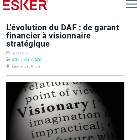
Skip
to
main
content
L’évolution du DAF : de garant
financier à visionnaire
stratégique
5/22/2025
Office of the CFO
Emmanuel Olivier