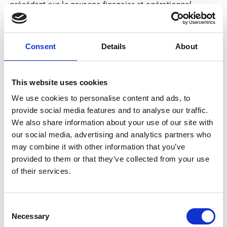
précédent sur le paysage financier et opérationnel
de l’organisation. Les technologies avancées sont le
socle de cette transformation : elles permettent une
prise de décision en temps réel, des prévisions plus
Consent
Details
About
rigoureuses, des analyses prédictives précises et
une gestion des risques globale.
Même si certaines réticences persistent face aux
This website uses cookies
nouvelles technologies financières, notamment en
We use cookies to personalise content and ads, to
raison de risques bien réels, les plateformes
provide social media features and to analyse our traffic.
complètes sous forme de suites peuvent offrir une
We also share information about your use of our site with
alternative sécurisée et rationalisée. Elles répondent
our social media, advertising and analytics partners who
aux enjeux de complexité et de vulnérabilité des
may combine it with other information that you’ve
systèmes, tout en renforçant l’agilité stratégique.
provided to them or that they’ve collected from your use
Comme dans tous les domaines technologiques, l’IA
of their services.
gagne aussi du terrain dans la fintech. Elle redéfinit
le leadership financier en donnant aux DAF les
moyens de prendre des décisions plus intelligentes,
Consent
plus rapides et davantage guidées par les données.
Necessary
Selection
Grâce à l’analyse prédictive, l’IA identifie des