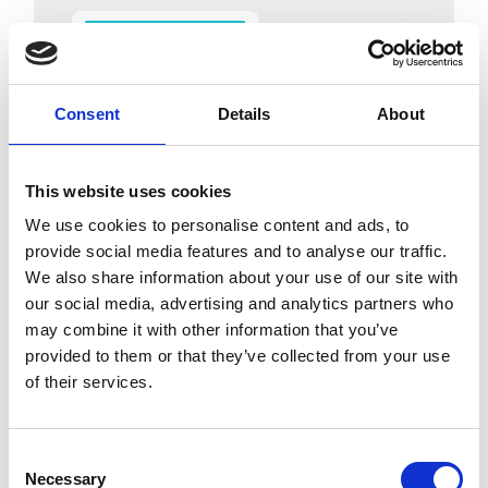
Consent
Details
About
This website uses cookies
Seguimiento de
We use cookies to personalise content and ads, to
renovaciones e hitos
provide social media features and to analyse our traffic.
We also share information about your use of our site with
our social media, advertising and analytics partners who
Haz seguimiento de las fechas de
may combine it with other information that you’ve
renovación, las ventanas de
provided to them or that they’ve collected from your use
rescisión, las condiciones de
of their services.
renovación automática y los hitos
contractuales con recordatorios
automáticos, para actuar antes de
Consent
Necessary
que se agoten los plazos.
Selection