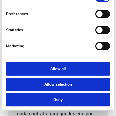
Preferences
Statistics
Marketing
Allow all
Control de versiones y
Allow selection
modificaciones
Gestiona las versiones, las
Deny
modificaciones y los cambios de
cada contrato para que los equipos