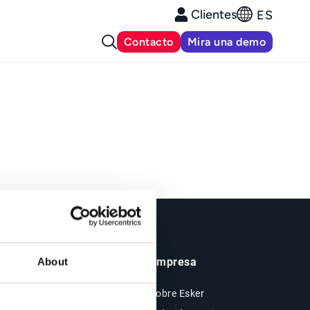
Clientes
ES
Contacto
Mira una demo
Insights y Recursos
Empresa
About
Recursos
Sobre Esker