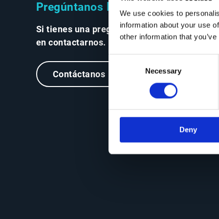
Pregúntanos lo que quieras
We use cookies to personalis
information about your use of
Si tienes una pregunta, no dudes
other information that you’ve
en contactarnos.
Consent
Necessary
Selection
Contáctanos
Deny