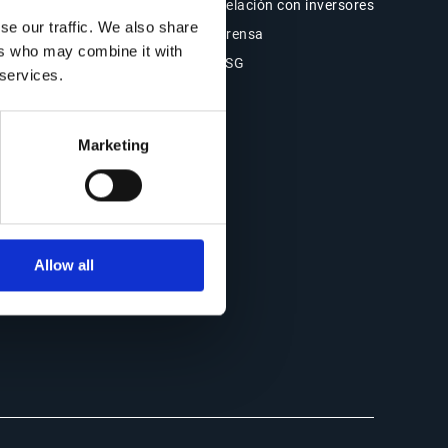
Blog
Relación con inversores
se our traffic. We also share
Casos de clientes
Prensa
ers who may combine it with
Eventos
ESG
 services.
Webinars
Marketing
Allow all