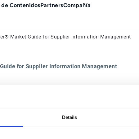
 de Contenidos
Partners
Compañía
tner® Market Guide for Supplier Information Management
t Guide for Supplier Information Management
Contacto
Soluciones Office of the
Details
CFO
Contáctanos
Resumen