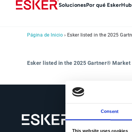
Skip
Main
Soluciones
Por qué Esker
Hub
to
Menu
main
es
content
Página de Inicio
› Esker listed in the 2025 Gar
Esker listed in the 2025 Gartner® Marke
Consent
This website uses cookies