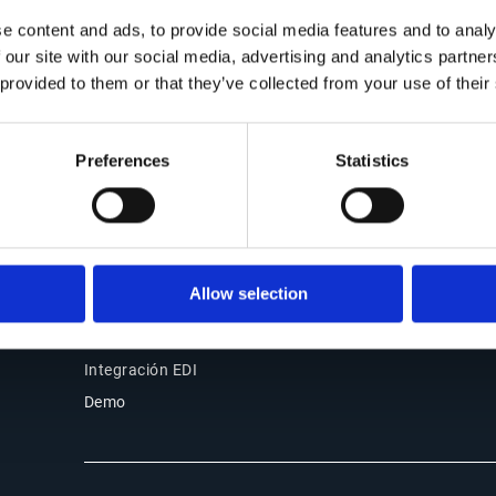
Nuestras oficinas
e content and ads, to provide social media features and to analy
Source-to-Pay (S2P)
Partners
 our site with our social media, advertising and analytics partn
Order-to-Cash (O2C)
Soporte
 provided to them or that they’ve collected from your use of their
Facturación electrónica y
Acceso de clientes
cumplimiento
Por qué elegir Esker
Preferences
Statistics
Productos
Esker Product Host
Esker VSI Fax
Esker Mailing Services
Allow selection
Externalización documental
digital (BPO)
Integración EDI
Demo