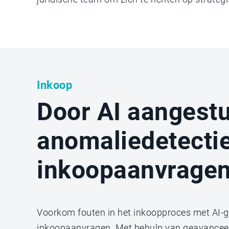
Inkoop
Door AI aangest
anomaliedetectie
inkoopaanvrage
Voorkom fouten in het inkoopproces met AI-g
inkoopaanvragen. Met behulp van geavancee