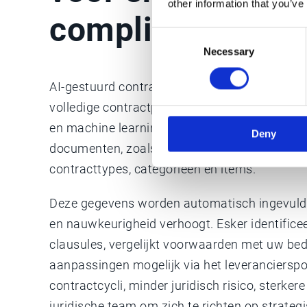
other information that you’ve
compliance
Consent
Necessary
Selection
AI-gestuurd contractbeheer – inclusief creati
volledige contractproces. Met geavanceerde 
en machine learning extraheert Esker automat
Deny
documenten, zoals belangrijke voorwaarden, 
contracttypes, categorieën en items.
Deze gegevens worden automatisch ingevuld in
en nauwkeurigheid verhoogt. Esker identifice
clausules, vergelijkt voorwaarden met uw bedr
aanpassingen mogelijk via het leverancierspor
contractcycli, minder juridisch risico, sterke
juridische team om zich te richten op strate