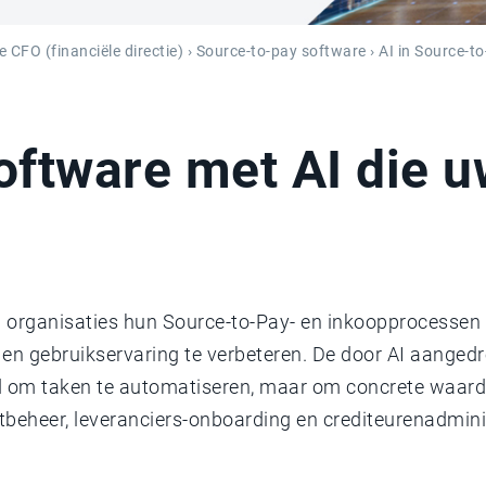
e CFO (financiële directie)
›
Source-to-pay software
› AI in Source-t
oftware met AI die 
 organisaties hun Source-to-Pay- en inkoopprocessen
g en gebruikservaring te verbeteren. De door AI aanged
ld om taken te automatiseren, maar om concrete waard
actbeheer, leveranciers-onboarding en crediteurenadmini