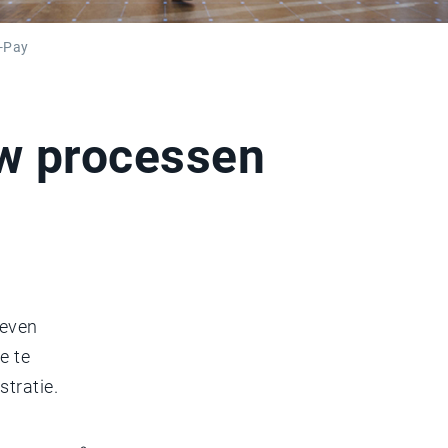
o-Pay
uw processen
reven
e te
stratie.