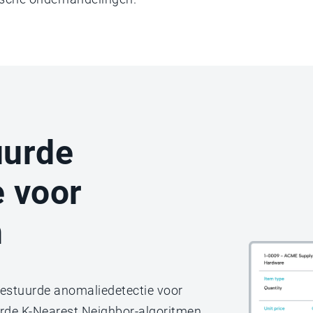
uurde
 voor
n
estuurde anomaliedetectie voor
rde K-Nearest Neighbor-algoritmen