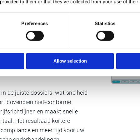
 provided to them or that they’ve collected from your use of their
Preferences
Statistics
e en review – vereenvoudigt het
natural language processing (NLP)
isch cruciale details uit geüploade
Allow selection
leveranciersgegevens, data,
 de juiste dossiers, wat snelheid
ert bovendien niet-conforme
ijfsrichtlijnen en maakt snelle
taal. Het resultaat: kortere
re compliance en meer tijd voor uw
gische onderhandelingen.