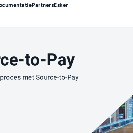
ocumentatie
Partners
Esker
rce-to-Pay
proces met Source-to-Pay