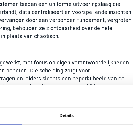
stemen bieden een uniforme uitvoeringslaag die
rbindt, data centraliseert en voorspellende inzichten
e vervangen door een verbonden fundament, vergroten
oring, behouden ze zichtbaarheid over de hele
in plaats van chaotisch.
e gewerkt, met focus op eigen verantwoordelijkheden
en beheren. Die scheiding zorgt voor
ragen en leiders slechts een beperkt beeld van de
ier van werken die niet meer past bij het tempo van
n binnen finance, procurement en customer service m
Details
stroomt, worden beslissingen sneller en beter
ren en leiders krijgen inzicht in hoe acties binnen
in beïnvloeden. Zo verdwijnen losstaande silo’s en