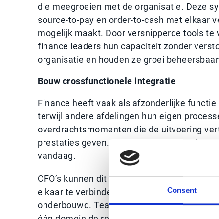
die meegroeien met de organisatie. Deze sy
source-to-pay en order-to-cash met elkaar ve
mogelijk maakt. Door versnipperde tools t
finance leaders hun capaciteit zonder verst
organisatie en houden ze groei beheersbaar 
Bouw crossfunctionele integratie
Finance heeft vaak als afzonderlijke functi
terwijl andere afdelingen hun eigen process
overdrachtsmomenten die de uitvoering vert
prestaties geven. Het is een verouderde man
vandaag.
CFO’s kunnen dit doorbreken door processe
Consent
elkaar te verbinden. Wanneer data vrij door
onderbouwd. Teams kunnen wendbaarder reage
één domein de resultaten in een ander dome