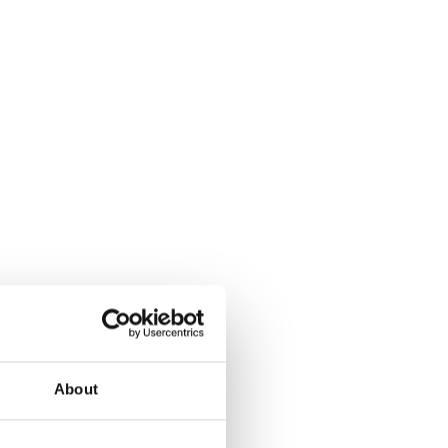
et
About