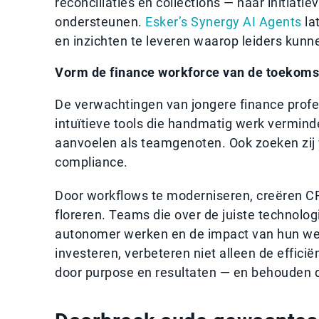
reconciliaties en collections — naar initiat
ondersteunen.
Esker’s Synergy AI Agents
la
en inzichten te leveren waarop leiders kunn
Vorm de finance workforce van de toekoms
De verwachtingen van jongere finance profe
intuïtieve tools die handmatig werk vermin
aanvoelen als teamgenoten. Ook zoeken zij w
compliance.
Door workflows te moderniseren, creëren C
floreren. Teams die over de juiste technolo
autonomer werken en de impact van hun werk
investeren, verbeteren niet alleen de effici
door purpose en resultaten — en behouden da