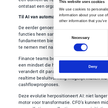
This website uses cookies
ontstaat een organisatie die als één geheel 
We use cookies to personalis
information about your use of
Til AI van automatisering naar orkestratie
other information that you’ve
De eerder genoemde strategieën — zoals inv
Consent
functies heen samenbrengen — leggen ook de
Necessary
Selection
fundamenten bieden de datavisibiliteit en s
te nemen met nauwkeurigheid en context.
Finance teams benaderen automatisering vaa
een mindset die het potentieel van AI beper
Deny
verandert dit paradigma door volledige proce
realtime besluitvorming mogelijk maken via f
cashflowprognoses.
Deze evolutie herpositioneert AI: niet langer 
motor voor transformatie. CFO’s kunnen mid