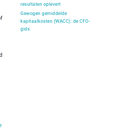
resultaten oplevert
Gewogen gemiddelde
of
kapitaalkosten (WACC): de CFO-
gids
d
e