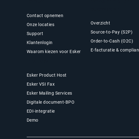
Contact
Office of the CFO-
oplossingen
Contact opnemen
Overzicht
Onze locaties
Source-to-Pay (S2P)
Support
Order-to-Cash (O2C)
Klantenlogin
E-facturatie & complia
Waarom kiezen voor Esker
Producten
Esker Product Host
Esker VSI Fax
Esker Mailing Services
Digitale document-BPO
EDI-integratie
Demo