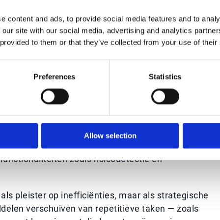
handelt.
e content and ads, to provide social media features and to analy
 our site with our social media, advertising and analytics partn
 provided to them or that they’ve collected from your use of their
esteren in geïntegreerde platformen en data over
 basis voor agentic AI om effectief te werken. Deze
Preferences
Statistics
ysteemconnectiviteit die AI nodig heeft om beslissing
k als een snelle oplossing voor afzonderlijke taken 
kt en teams in een reactieve cyclus houdt. Agentic AI
Allow selection
ssen end-to-end te orkestreren. In finance betekent d
unctionaliteiten zoals risicodetectie en
als pleister op inefficiënties, maar als strategische
delen verschuiven van repetitieve taken — zoals