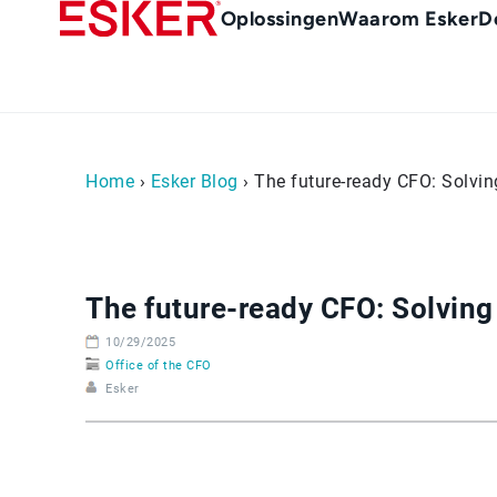
Skip
Main
Oplossingen
Waarom Esker
D
to
Menu
main
-
content
nl
(Nederland)
Home
›
Esker Blog
› The future-ready CFO: Solving
The future-ready CFO: Solving 
10/29/2025
Office of the CFO
Esker