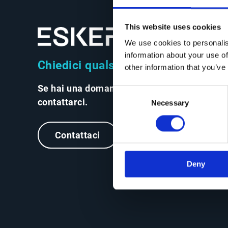
This website uses cookies
We use cookies to personalis
information about your use of
Chiedici qualsiasi cosa
other information that you’ve
Se hai una domanda, non esitare a
Consent
contattarci.
Necessary
Selection
Contattaci
Deny