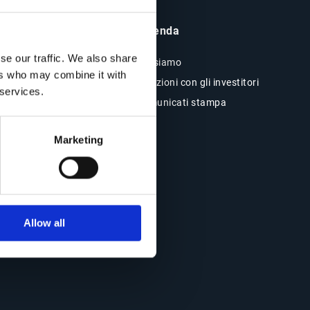
Insight e Risorse
Azienda
se our traffic. We also share
Risorse
Chi siamo
ers who may combine it with
Blog
Relazioni con gli investitori
 services.
Storie dei clienti
Comunicati stampa
Eventi
ESG
Marketing
Webinar
Allow all