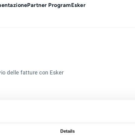
entazione
Partner Program
Esker
io delle fatture con Esker
Details