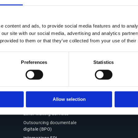
Contatti
Soluzioni Office of the
CFO
e content and ads, to provide social media features and to analy
Contattaci
 our site with our social media, advertising and analytics partn
Panoramica
Le nostre sedi
 provided to them or that they’ve collected from your use of their
Source-to-Pay (S2P)
Partner
Order-to-Cash (O2C)
Supporto
Fatturazione elettronica e
Preferences
Statistics
Accesso clienti
conformità
Perché scegliere Esker
Prodotti
Esker Product Host
Allow selection
Esker VSI Fax
Esker Mailing Services
Outsourcing documentale
digitale (BPO)
Integrazione EDI