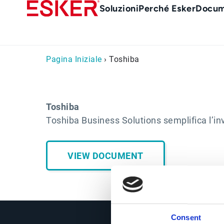
Skip
Main
Soluzioni
Perché Esker
Docum
to
Menu
main
it
content
Pagina Iniziale
› Toshiba
Toshiba
Toshiba Business Solutions semplifica l’inv
VIEW DOCUMENT
Consent