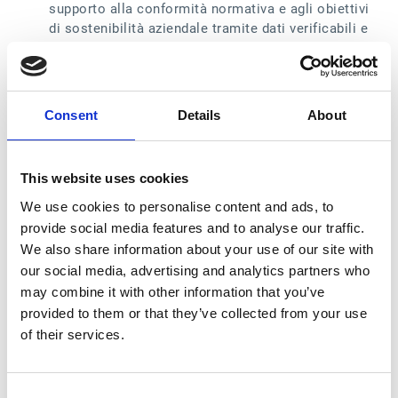
supporto alla conformità normativa e agli obiettivi
di sostenibilità aziendale tramite dati verificabili e
certificati da terze parti.
Promozione del coinvolgimento dei fornitori
:
incentivo al miglioramento continuo attraverso la
Consent
Details
About
condivisione di insight sulle performance e la
costruzione di relazioni trasparenti con i fornitori.
This website uses cookies
“Questa integrazione rappresenta una svolta per i team di
We use cookies to personalise content and ads, to
Procurement che puntano a coniugare efficienza
provide social media features and to analyse our traffic.
operativa e obiettivi di sostenibilità”, ha dichiarato
We also share information about your use of our site with
Catherine Dupuy-Holdich, Senior Product Manager di
our social media, advertising and analytics partners who
Esker. “Integrando i rating EcoVadis nella nostra
may combine it with other information that you’ve
soluzione di Supplier Management, consentiamo ai nostri
provided to them or that they’ve collected from your use
clienti di prendere decisioni di approvvigionamento più
intelligenti e responsabili, eliminando al contempo la
of their services.
complessità dai loro processi”.
“Questa partnership con Esker rappresenta un passo
importante nella nostra missione di rendere le catene di
Consent