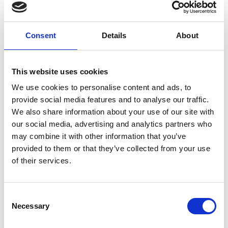
eccellenti.
“Riteniamo che questo riconoscimento da parte delle
principali società di analisti sia eccezionale”
, ha
dichiarato Catherine Dupuy-Holdich, Product Manager
Consent
Details
About
Source-to-Pay di Esker.
“E’ una testimonianza del valore
che la nostra soluzione fornisce all'ufficio del CFO,
aiutando a raggiungere una maggiore accuratezza, a
This website uses cookies
gestire in modo efficiente il flusso di cassa e a generare
We use cookies to personalise content and ads, to
nuovi ricavi”.
provide social media features and to analyse our traffic.
Tuttavia, non sono solo gli analisti tecnologici a
We also share information about your use of our site with
percepire la soluzione Esker come un mezzo efficiente e
our social media, advertising and analytics partners who
moderno per ottenere una visibilità completa dei
processi di gestione delle fatture e un'elaborazione
may combine it with other information that you’ve
senza interruzioni. Con un tasso di automazione del 93%,
provided to them or that they’ve collected from your use
flussi di lavoro AP semplificati e snelli e visibilità dei
of their services.
processi, il cliente Esker Hall's Culligan Water ha
registrato miglioramenti impressionanti
nell'elaborazione delle fatture.
Consent
“Ottenere visibilità sull'intero processo AP era uno dei
Necessary
Selection
principali obiettivi del nostro team quando stavamo
cercando una soluzione”
, ha dichiarato Kathy Coker,