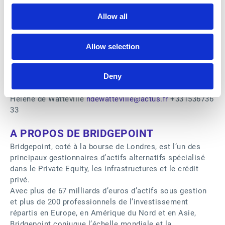
Latine, en Europe et en Asie-Pacifique. Le siège social
Allow all
se trouve à Lyon, en France et le siège social américain
à Madison, dans le Wisconsin. Cotée sur Euronext
Growth à Paris (Code ISIN FR0000035818), l’entreprise a
Allow selection
réalisé 178,6 millions d’euros de chiffre d’affaires en
2023 dont plus des 2/3 à l’international.
Deny
Contacts media : Esker – Emmanuel Olivier
emmanuel.olivier@esker.com
+33472834646 3 Actus –
Hélène de Watteville
hdewatteville@actus.fr
+331536736
33
A PROPOS DE BRIDGEPOINT
Bridgepoint, coté à la bourse de Londres, est l’un des
principaux gestionnaires d’actifs alternatifs spécialisé
dans le Private Equity, les infrastructures et le crédit
privé.
Avec plus de 67 milliards d’euros d’actifs sous gestion
et plus de 200 professionnels de l’investissement
répartis en Europe, en Amérique du Nord et en Asie,
Bridgepoint conjugue l’échelle mondiale et la