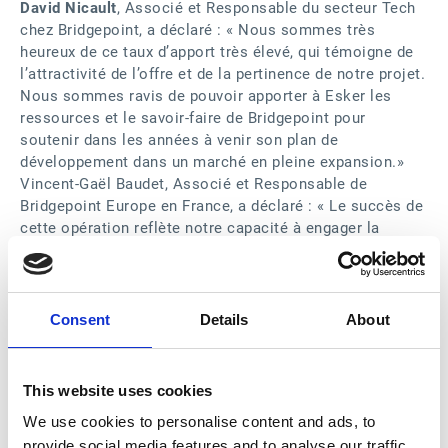
David Nicault
, Associé et Responsable du secteur Tech
chez Bridgepoint, a déclaré : « Nous sommes très
heureux de ce taux d’apport très élevé, qui témoigne de
l’attractivité de l’offre et de la pertinence de notre projet.
Nous sommes ravis de pouvoir apporter à Esker les
ressources et le savoir-faire de Bridgepoint pour
soutenir dans les années à venir son plan de
développement dans un marché en pleine expansion.»
Vincent-Gaël Baudet, Associé et Responsable de
Bridgepoint Europe en France, a déclaré : « Le succès de
cette opération reflète notre capacité à engager la
confiance des parties prenantes et à ouvrir de nouvelles
perspectives de développement à Esker et ses équipes.
»
Gabriel Caillaux
, Co-Président et Head of EMEA chez
Consent
Details
About
General Atlantic, a déclaré : « Nous sommes convaincus
qu’Esker possède une solution logicielle hautement
différenciée et a le potentiel de continuer à élargir son
This website uses cookies
offre de produits et sa présence à l’échelle
We use cookies to personalise content and ads, to
internationale. Nous sommes impatients de collaborer
provide social media features and to analyse our traffic.