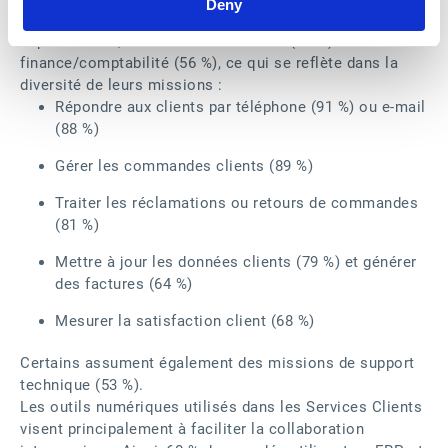
Deny
valorisé. Ils collaborent étroitement avec d'autres
départements, notamment les ventes (64 %) et la
finance/comptabilité (56 %), ce qui se reflète dans la
diversité de leurs missions :
Répondre aux clients par téléphone (91 %) ou e-mail
(88 %)
Gérer les commandes clients (89 %)
Traiter les réclamations ou retours de commandes
(81 %)
Mettre à jour les données clients (79 %) et générer
des factures (64 %)
Mesurer la satisfaction client (68 %)
Certains assument également des missions de support
technique (53 %).
Les outils numériques utilisés dans les Services Clients
visent principalement à faciliter la collaboration