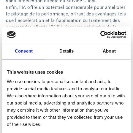
sans intervention directe du Service Client.
Enfin, l'IA offre un potentiel considérable pour améliorer
le pilotage de la performance, offrant des avantages tels
que l'accélération et la fiabilisation du traitement des
commandes clients (24 %), l'analyse prédictive de la
gestion financière — incluant les dépenses, les revenus
et l'optimisation des budgets (21 %) — ainsi que des
recommandations prédictives pour les collaborateurs du
Consent
Details
About
Service Client, fondées sur l'analyse de données (17 %).
.... MAIS DES FREINS PERSISTENT POUR
This website uses cookies
UNE ADHÉSION GÉNÉRALISÉE
We use cookies to personalise content and ads, to
Malgré ces perspectives positives, certains défis
provide social media features and to analyse our traffic.
ralentissent l’adoption généralisée de l’IA. À ce jour, 22
We also share information about your use of our site with
% des entreprises interrogées l’utilisent dans au moins
our social media, advertising and analytics partners who
un service et près d’un quart l’ont intégrée dans leur
may combine it with other information that you’ve
Service Client. L’IA progresse surtout dans les grandes
structures : 32 % des entreprises de plus de 250 salariés
provided to them or that they’ve collected from your use
y recourent, contre 18 % parmi celles comptant entre 50
of their services.
et 99 employés.