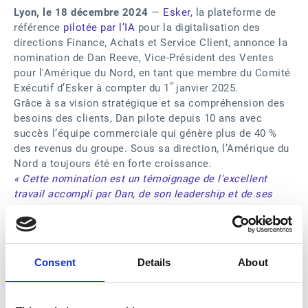
Lyon, le 18 décembre 2024
—
Esker,
la plateforme de
référence
pilotée par l’IA
pour la digitalisation des
directions Finance, Achats et Service Client, annonce la
nomination de Dan Reeve, Vice-Président des Ventes
pour l'Amérique du Nord, en tant que membre du Comité
er
Exécutif d’Esker à compter du 1
janvier 2025.
Grâce à sa vision stratégique et sa compréhension des
besoins des clients, Dan pilote depuis 10 ans avec
succès l’équipe commerciale qui génère plus de 40 %
des revenus du groupe. Sous sa direction, l’Amérique du
Nord a toujours été en forte croissance.
« Cette nomination est un témoignage de l'excellent
travail accompli par Dan, de son leadership et de ses
contributions significatives au développement de notre
entreprise et de nos solutions. Son rôle crucial dans la
stratégie de vente d'Esker, son engagement envers
l'excellence du service client et sa capacité à maintenir
Consent
Details
About
des relations solides avec nos clients font de lui un
contributeur précieux pour notre Comité Exécutif. »
Jean-
Michel Bérard, Président et fondateur d'Esker.