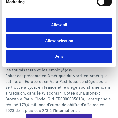
des ventes pour l'Amérique du Nord d’Esker
Marketing
À PROPOS D’
ESKER
Esker est la plateforme de référence pilotée par l’IA pour
la digitalisation des directions Finance, Achats et
Allow all
Service Client.
Les suites de solutions Source-to-Pay (cycle
Allow selection
fournisseur) et Order-to-Cash (cycle client) d'Esker
s'appuient sur les dernières technologies
d'automatisation. Elles optimisent le fonds de roulement
Deny
et les flux de trésorerie, améliorent la prise de décision,
favorisent une meilleure collaboration avec les clients,
les fournisseurs et les employé(e)s.
Esker est présente en Amérique du Nord, en Amérique
Latine, en Europe et en Asie-Pacifique. Le siège social
se trouve à Lyon, en France et le siège social américain
à Madison, dans le Wisconsin. Cotée sur Euronext
Growth à Paris (Code ISIN FR0000035818), l’entreprise a
réalisé 178,6 millions d’euros de chiffre d’affaires en
2023 dont plus des 2/3 à l’international.