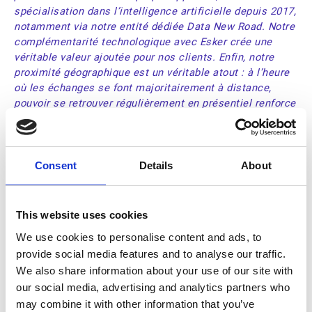
spécialisation dans l’intelligence artificielle depuis 2017,
notamment via notre entité dédiée Data New Road. Notre
complémentarité technologique avec Esker crée une
véritable valeur ajoutée pour nos clients. Enfin, notre
proximité géographique est un véritable atout : à l’heure
où les échanges se font majoritairement à distance,
pouvoir se retrouver régulièrement en présentiel renforce
considérablement la qualité de la relation. Cela permet
de mieux se connaître, d’échanger plus librement et de
construire une collaboration solide, fondée autant sur la
technologie que sur l’humain. » Damien CORBI Directeur
Consent
Details
About
chez Amiltone.
This website uses cookies
UNE AMBITION DE CROISSANCE
We use cookies to personalise content and ads, to
SOUTENUE PAR L'HUMAIN ET LA
provide social media features and to analyse our traffic.
TECHNOLOGIE
We also share information about your use of our site with
our social media, advertising and analytics partners who
Pour accompagner ce partenariat, Amiltone a déjà
may combine it with other information that you’ve
engagé un programme de formation et de structuration