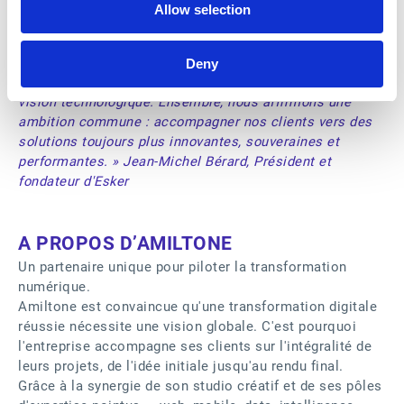
que nous n’adressons pas directement par nos canaux de
Allow selection
vente. Nous partageons avec Amiltone un fort ancrage
local et des valeurs communes. Les synergies entre nos
équipes constituent un véritable gage de confiance,
Deny
tandis que notre offre d’IA s’intègre pleinement dans leur
vision technologique. Ensemble, nous affirmons une
ambition commune : accompagner nos clients vers des
solutions toujours plus innovantes, souveraines et
performantes. » Jean-Michel Bérard, Président et
fondateur d'Esker
A PROPOS D’AMILTONE
Un partenaire unique pour piloter la transformation
numérique.
Amiltone est convaincue qu'une transformation digitale
réussie nécessite une vision globale. C'est pourquoi
l'entreprise accompagne ses clients sur l'intégralité de
leurs projets, de l'idée initiale jusqu'au rendu final.
Grâce à la synergie de son studio créatif et de ses pôles