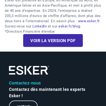
Esker est présente en Europe, en Amérique du Nord, en
Amérique latine et en Asie-Pacifique, et met à profit plus
de 40 ans d’expertise. En 2024, l’entreprise a réalisé
205,3 millions d’euros de chiffre d’affaires, dont plus des
deux tiers à l’international. En savoir plus :
www.esker.fr
.
Suivez-nous sur
LinkedIn
et sur
esker.fr/blog
.
*Direction Financière étendue
VOIR LA VERSION PDF
Contactez-nous
Contactez dès maintenant les experts
Esker !