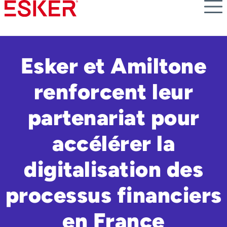
Skip
to
main
content
Esker et Amiltone
renforcent leur
partenariat pour
accélérer la
digitalisation des
processus financiers
en France