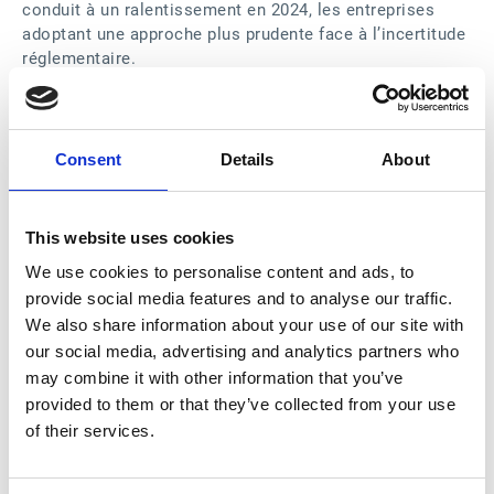
conduit à un ralentissement en 2024, les entreprises
adoptant une approche plus prudente face à l’incertitude
réglementaire.
Malgré cet effet de base conjoncturel, la demande pour
nos solutions reste solide sur l’année, comme en
témoigne la progression de +22% des prises de
commandes en 2024 par rapport à l’année précédente.
Consent
Details
About
Ce résultat confirme la capacité d’Esker à maintenir une
trajectoire de croissance durable, même dans un
environnement marqué par l’incertitude et les
This website uses cookies
ajustements réglementaires.
We use cookies to personalise content and ads, to
L'activité commerciale a été particulièrement dynamique
provide social media features and to analyse our traffic.
en Amérique, avec une croissance des prises de
ème
commandes de plus de +51% en 2024 (+15% au 4
We also share information about your use of our site with
trimestre). En France, l'activité commerciale enregistre
our social media, advertising and analytics partners who
ème
une baisse annuelle de -16%, avec un 4
trimestre en
may combine it with other information that you’ve
repli de -26% en raison de l'impact du report de la
provided to them or that they’ve collected from your use
réforme de la facture électronique et d’un effet de base
of their services.
exigeant. Le reste de l'Europe affiche une progression de
plus de +10% sur l'ensemble de l'année, soutenue par les