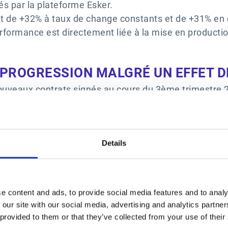
és par la plateforme Esker.
t de +32% à taux de change constants et de +31% en
performance est directement liée à la mise en product
PROGRESSION MALGRÉ UN EFFET D
ouveaux contrats signés au cours du 3ème trimestre 
puisque le 3ème trimestre 2023 avait fortement bénéfi
un report de deux ans.
’ARR des nouveaux contrats signés s’élève à 18,3 M€,
n termes de prises de commandes sur la période. La 
Details
acturation électronique obligatoire en Malaisie. En Eur
é français est resté stable sur les neuf premiers m
ée depuis le début de l’année se maintient pour attei
e content and ads, to provide social media features and to analy
 our site with our social media, advertising and analytics partn
 provided to them or that they’ve collected from your use of their