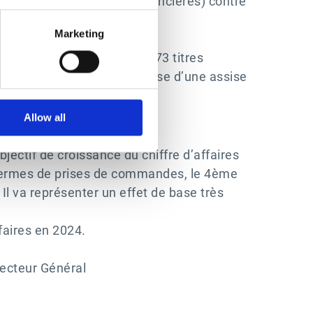
sés en immobilisations financières) contre
Marketing
ptembre 2024) et des 134 373 titres
 octobre 2024), Esker dispose d’une assise
Allow all
ctif de croissance du chiffre d’affaires
n termes de prises de commandes, le 4ème
Il va représenter un effet de base très
ffaires en 2024.
recteur Général