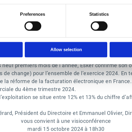
sable du Groupe s’établit à 59,6 M€ (dont 5,5 M€ clas
Preferences
Statistics
30 septembre 2024 contre 34,1 M€ un an auparavant.
ent financier (7,8 M€ de dettes financières au 30 se
 M€ sur la base du cours de clôture de l’action au 14
Allow selection
 DE L’ANNÉE 2024
euf premiers mois de l’année, Esker confirme son obje
ts de change) pour l’ensemble de l’exercice 2024. E
 la réforme de la facturation électronique en France. 
erciale du 4ème trimestre 2024.
d’exploitation se situe entre 12% et 13% du chiffre d’a
rard, Président du Directoire et Emmanuel Olivier, Di
vous convient à une visioconférence
mardi 15 octobre 2024 à 18h30