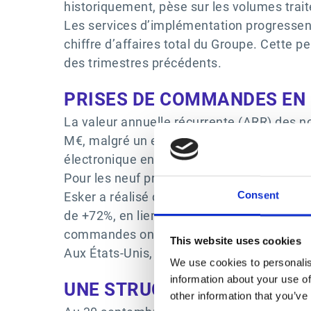
historiquement, pèse sur les volumes trait
Les services d’implémentation progressen
chiffre d’affaires total du Groupe. Cette 
des trimestres précédents.
PRISES DE COMMANDES EN 
La valeur annuelle récurrente (ARR) des n
M€, malgré un effet de base très exigeant 
électronique en France avant l’annonce d’
Pour les neuf premiers mois de l’année, l
Esker a réalisé de solides performances e
Consent
de +72%, en lien avec le démarrage de la f
commandes ont augmenté de +19%, Le march
This website uses cookies
Aux États-Unis, la forte croissance observ
We use cookies to personalis
information about your use of
UNE STRUCTURE SOLIDE
other information that you’ve