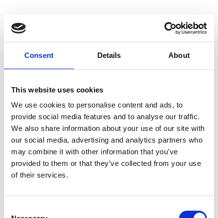
Communiqués de presse
Communiqués financiers
Consent
Details
About
This website uses cookies
16/01/24
Activité commerciale du 4ème trimestre 2023
We use cookies to personalise content and ads, to
provide social media features and to analyse our traffic.
17/10/23
Activité commerciale du 3 ème trimestre 2023
We also share information about your use of our site with
our social media, advertising and analytics partners who
13/09/23
Résultats semestriels 2023
may combine it with other information that you’ve
provided to them or that they’ve collected from your use
of their services.
18/07/23
Activité commerciale du 2ème trimestre 2023
: chiffre d’affaires record
Consent
18/04/23
Activité commerciale du 1er trimestre 2023