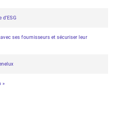
e d’ESG
 avec ses fournisseurs et sécuriser leur
enelux
a »