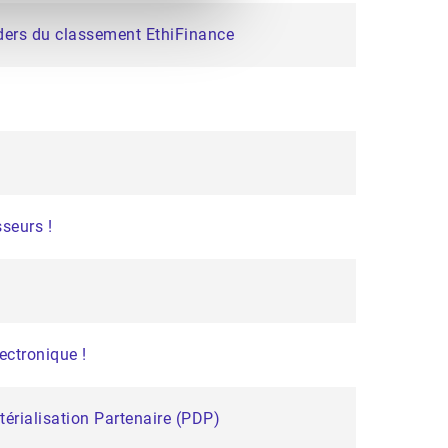
aders du classement EthiFinance
seurs !
ectronique !
térialisation Partenaire (PDP)