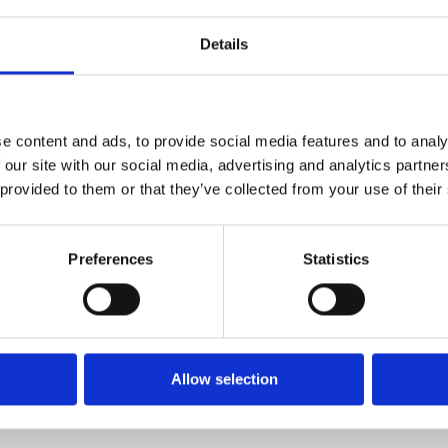
Details
rometteur entre deux experts reconnus du marché, résolument
cès des tests d'interopérabilité en matière de facturation él
e content and ads, to provide social media features and to analy
 our site with our social media, advertising and analytics partn
 provided to them or that they’ve collected from your use of their
 Gartner® Magic Quadrant™ 2024 pour ses solutions Invoic
Preferences
Statistics
, Solvay renforce sa relation client et réduit son empreint
r comme « Digital World-Class® Provider » dans les logicie
Allow selection
r Magic Quadrant™ Gartner® pour ses suites Source-to-Pay