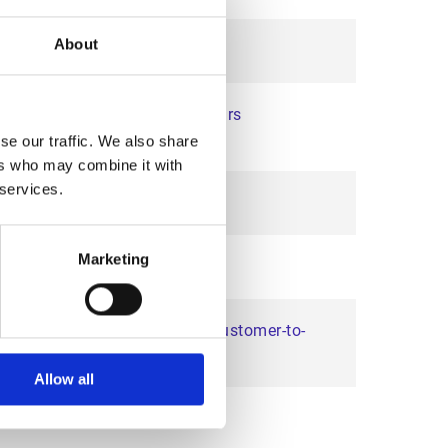
About
 tournés vers l'international
ectronique dans le cadre de leurs
se our traffic. We also share
ers who may combine it with
 services.
e-to-Cash
Marketing
e carbone
ls de création de créances « Customer-to-
Allow all