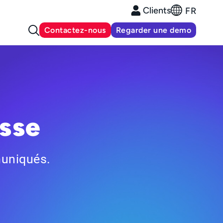
Clients
FR
Contactez-nous
Regarder une demo
sse
muniqués.