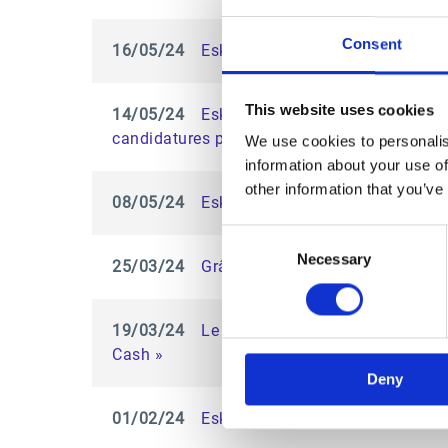
Consent
16/05/24
Esker & VISEO : Un partenariat p
This website uses cookies
14/05/24
Esker et Sovos réalisent avec suc
candidatures pour devenir PDP
We use cookies to personalis
information about your use of
other information that you’ve
08/05/24
Esker est nommée leader dans le
Consent
Necessary
Selection
25/03/24
Grâce à l’accompagnement d’Esker
19/03/24
Le groupe Hackett reconnaît Eske
Cash »
Deny
01/02/24
Esker distinguée dans le premie