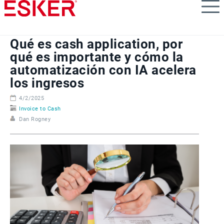
Skip
to
main
content
Qué es cash application, por
qué es importante y cómo la
automatización con IA acelera
los ingresos
4/2/2025
Invoice to Cash
Dan Rogney