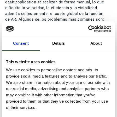
cash application se realizan de forma manual, lo que
dificulta la velocidad, la eficiencia y la visibilidad,
además de incrementar el coste global de la función
de AR. Algunos de los problemas más comunes son:
Conciliación manual de avisos de remesa y
pagos
Consent
Details
About
Conciliación manual de facturas y gestión de
excepciones
This website uses cookies
Identificación de pagos incompletos y registro
We use cookies to personalise content and ads, to
manual en el ERP
provide social media features and to analyse our traffic.
Costes y esfuerzo asociados a los servicios de
We also share information about your use of our site with
lockbox
our social media, advertising and analytics partners who
may combine it with other information that you’ve
Estos desafíos no solo afectan al equipo de
cash
provided to them or that they’ve collected from your use
application
, sino que también tienen un impacto
of their services.
negativo en otros procesos clave de AR, como la
gestión del crédito y de cobros. Por ejemplo, si un