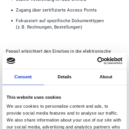
Zugang über zertifizierte Access Points
Fokussiert auf spezifische Dokumenttypen
(z. B. Rechnungen, Bestellungen)
Peppol erleichtert den Einstieg in die elektronische
Rechnungsstellung – besonders bei geringeren
Volumina oder wenn ausschließlich Behörden
angebunden werden müssen.
Consent
Details
About
Kein Entweder‑oder: Warum
Integration der
This website uses cookies
entscheidende Faktor ist
We use cookies to personalise content and ads, to
provide social media features and to analyse our traffic.
We also share information about your use of our site with
In der Praxis zeigt sich schnell: Ein einzelner Ansatz
reicht selten aus, um alle Geschäftsanforderungen
our social media, advertising and analytics partners who