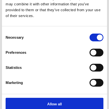
abzudecken. Typische Realität in Unternehmen:
may combine it with other information that you’ve
provided to them or that they’ve collected from your use
of their services.
Öffentliche Kunden verlangen Rechnungen über
Peppol
Consent
Necessary
Selection
Große Handelspartner erwarten klassisches EDI
Nationale Vorschriften erfordern bestimmte
Preferences
E‑Rechnungsformate
Internationale Geschäftspartner arbeiten mit
eigenen Standards
Statistics
Marketing
Eine integrierte EDI‑Strategie schafft hier den
nötigen Ausgleich. Sie erlaubt es Unternehmen,
unterschiedliche Formate und Übertragungswege
zentral zu steuern – ohne für jeden Geschäftspartner
Allow all