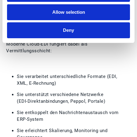
separate Lösungen betreiben zu müssen.
Allow selection
Die Rolle moderner
Cloud‑EDI‑Plattformen
Deny
Moderne Cloud‑EDI fungiert dabei als
Vermittlungsschicht:
Sie verarbeitet unterschiedliche Formate (EDI,
XML, E‑Rechnung)
Sie unterstützt verschiedene Netzwerke
(EDI‑Direktanbindungen, Peppol, Portale)
Sie entkoppelt den Nachrichtenaustausch vom
ERP‑System
Sie erleichtert Skalierung, Monitoring und