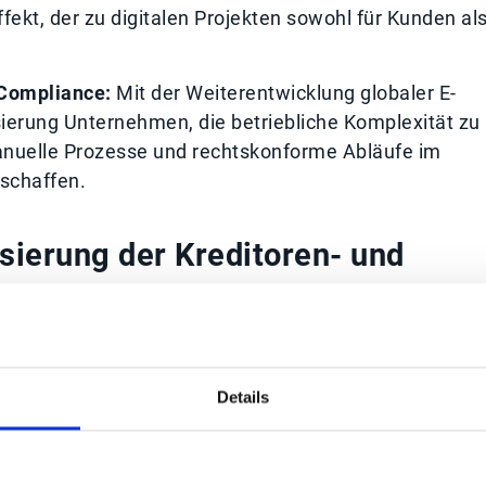
fekt, der zu digitalen Projekten sowohl für Kunden al
-Compliance:
Mit der Weiterentwicklung globaler E-
ierung Unternehmen, die betriebliche Komplexität zu
manuelle Prozesse und rechtskonforme Abläufe im
schaffen.
sierung der Kreditoren- und
nungen:
Die Automatisierung verbessert die
e als auch für unstrukturierte Rechnungen, wodurch
Details
t erhöht wird und die Belastung des Teams erheblich
die Automatisierung des Abgleichs können