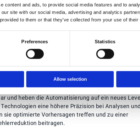
e content and ads, to provide social media features and to analy
ieren und die Rechnungsbearbeitung beschleunigen.
 our site with our social media, advertising and analytics partn
sierung bietet Echtzeit-Einblicke in die Finanzen, wa
 provided to them or that they’ve collected from your use of their
che Planung unterstützt.
Preferences
Statistics
en
in die Unternehmensprozesse, wie maschinelles
), ist notwendig, um mit dem Marktgeschehen Schritt
Allow selection
ergestützte Prozessautomatisierung (RPA)
, das bish
 Sprache (NLP) für Aufgaben wie die
ar und heben die Automatisierung auf ein neues Leve
ren Technologien eine höhere Präzision bei Analysen un
 sie optimierte Vorhersagen treffen und zu einer
ehlerreduktion beitragen.