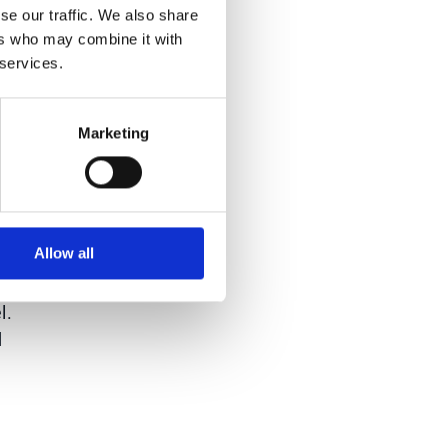
se our traffic. We also share
ers who may combine it with
s
 services.
Marketing
Allow all
er
l.
d