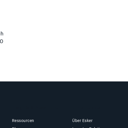
,
ch
FO
Insights & Ressourcen
Unternehmen
Ressourcen
Über Esker