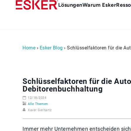
Skip
Main
Lösungen
Warum Esker
Resso
to
menu
main
de
content
Home
›
Esker Blog
› Schlüsselfaktoren für die Au
Schlüsselfaktoren für die Aut
Debitorenbuchhaltung
12/18/2024
Alle Themen
Xaver Gerhartz
Immer mehr Unternehmen entscheiden sich 