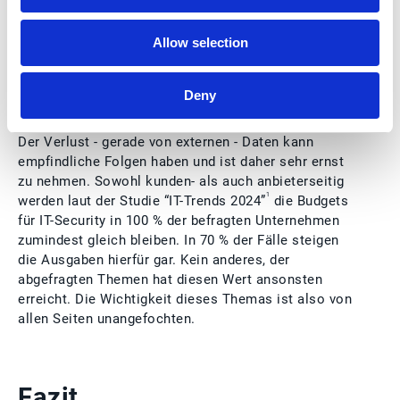
Mehrfachsicherung von sensiblen Daten stehen 2024
ganz oben auf der Liste. So sind diese Punkte auch
Allow selection
bei der Auswahl passender Lösungsanbieter zur
Automatisierung der Debitorenbuchhaltung ein
wichtiger Aspekt, den es zu stärken gilt. Vor allem
Deny
im Bereich der Verarbeitung von Zahlungseingängen
und Krediten, ist äußerste Wachsamkeit geboten.
Der Verlust - gerade von externen - Daten kann
empfindliche Folgen haben und ist daher sehr ernst
zu nehmen. Sowohl kunden- als auch anbieterseitig
1
werden laut der Studie “IT-Trends 2024”
die Budgets
für IT-Security in 100 % der befragten Unternehmen
zumindest gleich bleiben. In 70 % der Fälle steigen
die Ausgaben hierfür gar. Kein anderes, der
abgefragten Themen hat diesen Wert ansonsten
erreicht. Die Wichtigkeit dieses Themas ist also von
allen Seiten unangefochten.
Fazit