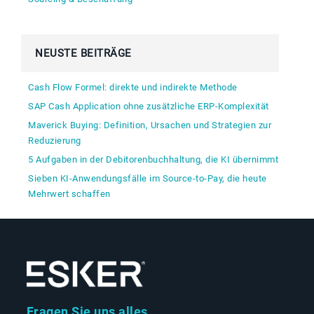
NEUSTE BEITRÄGE
Cash Flow Formel: direkte und indirekte Methode
SAP Cash Application ohne zusätzliche ERP-Komplexität
Maverick Buying: Definition, Ursachen und Strategien zur
Reduzierung
5 Aufgaben in der Debitorenbuchhaltung, die KI übernimmt
Sieben KI-Anwendungsfälle im Source-to-Pay, die heute
Mehrwert schaffen
Fragen Sie uns alles