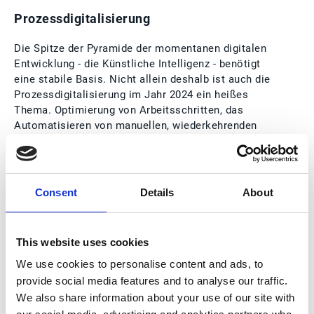
Prozessdigitalisierung
Die Spitze der Pyramide der momentanen digitalen
Entwicklung - die Künstliche Intelligenz - benötigt
eine stabile Basis. Nicht allein deshalb ist auch die
Prozessdigitalisierung im Jahr 2024 ein heißes
Thema. Optimierung von Arbeitsschritten, das
Automatisieren von manuellen, wiederkehrenden
Prozessen und eine nutzerfreundliche Anwendung
sind als Themen spätestens seit dem Jahr 2020 mit
höchster Priorität auf der Agenda. Durch
Weiterentwicklung und sich immer wieder
Consent
Details
About
anpassende Schwerpunkte und neue Produkte in
diesem Bereich gilt es, den Markt für die passenden
Lösungen kontinuierlich im Blick zu behalten und die
This website uses cookies
besten Optionen für die internen Prozesse
einzubetten. So werden beispielsweise im Bereich
We use cookies to personalise content and ads, to
der Debitorenbuchhaltung nicht allein Rechnungen
provide social media features and to analyse our traffic.
vollautomatisiert und digital versandt und
We also share information about your use of our site with
verarbeitet. Zudem kann der gesamte Zyklus